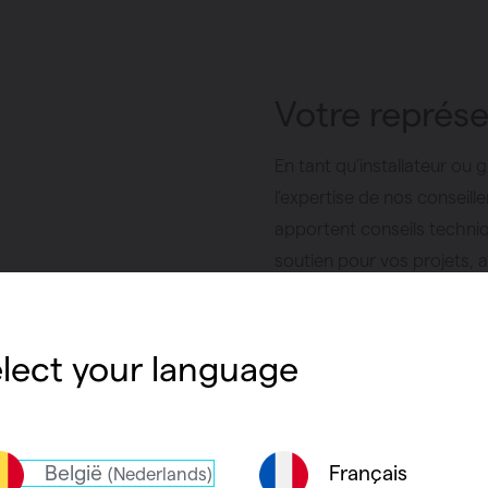
Votre représ
En tant qu’installateur ou
l’expertise de nos conseil
apportent conseils techniq
soutien pour vos projets, 
solution adaptée. Déjà en 
savez : chez Vasco, nous o
directe adaptée à vos proj
lect your language
Contact professionne
België
Français
(Nederlands)