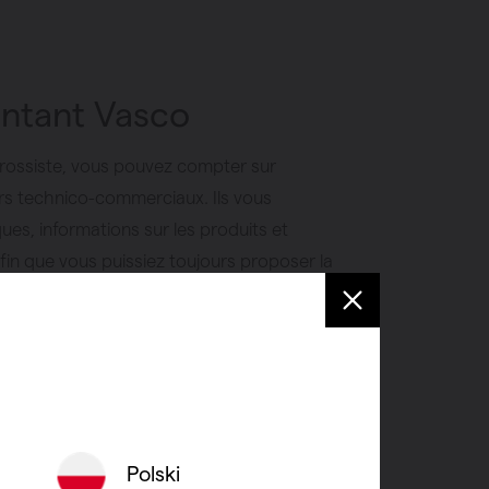
entant Vasco
 grossiste, vous pouvez compter sur
lers technico-commerciaux. Ils vous
ues, informations sur les produits et
afin que vous puissiez toujours proposer la
contact avec un représentant ? Alors vous le
ffrons savoir-faire, expérience et assistance
ets.
l
Polski