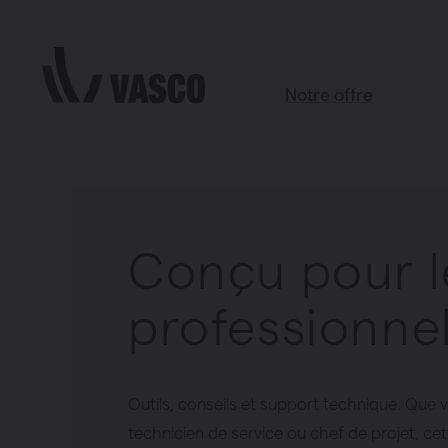
Aller directement au contenu
Notre offre
Professionnel
Support
Notre support
Tous les produits
Salle de bains
Salon
Conçu pour l
Cuisine
Chambre à coucher
professionne
Chauffage
Radiateurs à panneaux
Brugman
Outils, conseils et support technique. Que v
technicien de service ou chef de projet, ce