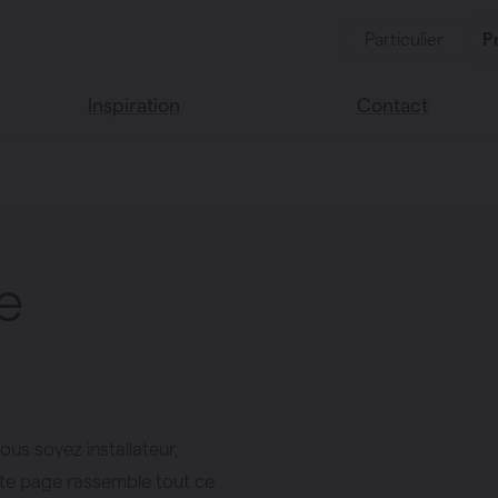
Particulier
P
Inspiration
Contact
Lisez notre blog
Points de vente
Nous sommes he
Couleurs Vasco
de vous aider
e
Questions fréque
l
ous soyez installateur,
tte page rassemble tout ce