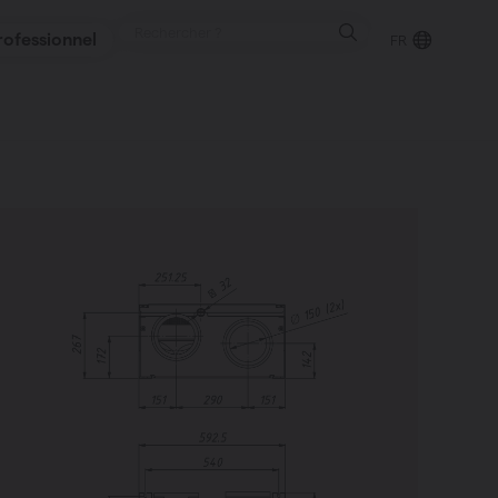
rofessionnel
FR
ureux
ntes