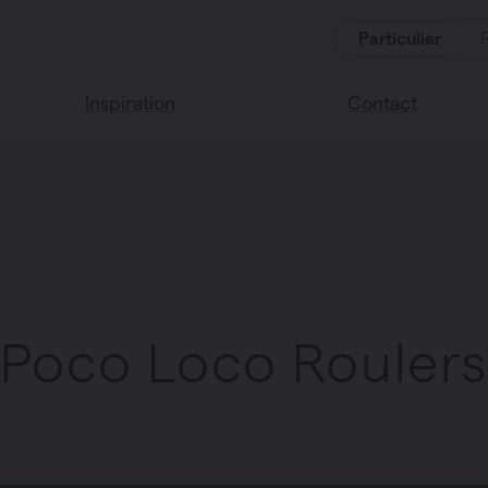
Particulier
Inspiration
Contact
Lisez notre blog
Points de vente
Nous sommes heu
Couleurs Vasco
de vous aider
Questions fréque
Poco Loco Rouler