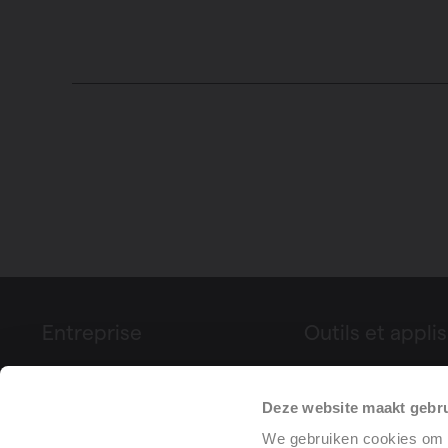
Entreprise
Outils et applis
À propos de Vasco
Configurateur de p
Deze website maakt gebru
Foires & événements
Déclaration de pe
Presse
(DoP)
We gebruiken cookies om c