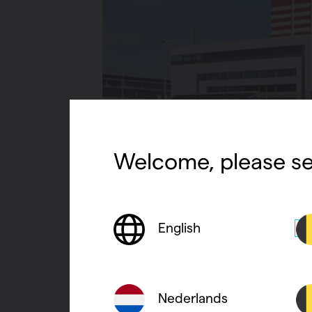
Welcome, please se
English
En 2017, le
entièrement
mètres, le 
trajets en 
Nederlands