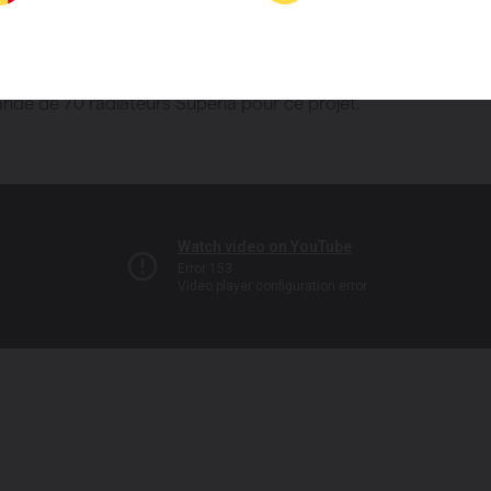
uffage du tout nouvel entrepôt, Poco Loco a choisi les radia
a fois solides et efficaces de Vasco Group. Notre partenaire S
de de 70 radiateurs Superia pour ce projet.