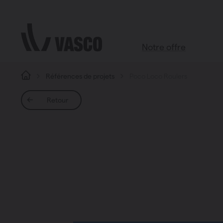
Aller directement au contenu
Notre offre
Références de projets
Poco Loco Roulers
Tous les produits
Salle de bains
Retour
Salon
Cuisine
Chambre à coucher
Chauffage
Radiateurs à panneaux
Brugman