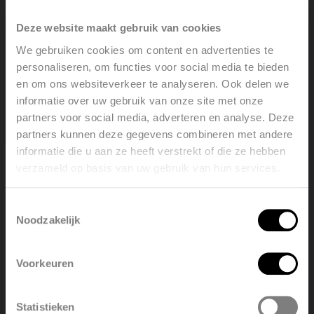
Deze website maakt gebruik van cookies
We gebruiken cookies om content en advertenties te
personaliseren, om functies voor social media te bieden
en om ons websiteverkeer te analyseren. Ook delen we
informatie over uw gebruik van onze site met onze
partners voor social media, adverteren en analyse. Deze
La commune de Knokke-Heist a fusionné les écoles Zevekote et De
partners kunnen deze gegevens combineren met andere
Vonk. Knokke a en effet investi dans un bâtiment scolaire moderne,
informatie die u aan ze heeft verstrekt of die ze hebben
multifonctionnel, passif et durable pour les enfants de maternelle et
verzameld op basis van uw gebruik van hun services.
Welcome, please select your
de primaire dans un environnement vert. En collaboration avec
language
SPIE
Superia y a livré 80 radiateurs Super 6.
Toestemmingsselectie
Noodzakelijk
English
Nederlands
Voorkeuren
België
Français
Facebook
LinkedIn
Twitter
Partager l'article
Statistieken