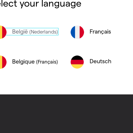
lect your language
Coloris disponi
Informations p
België
Français
(Nederlands)
Radiateur à vanne 
Fourni avec tête th
Deutsch
Belgique
(Français)
En option, porte ser
l’équipement des cui