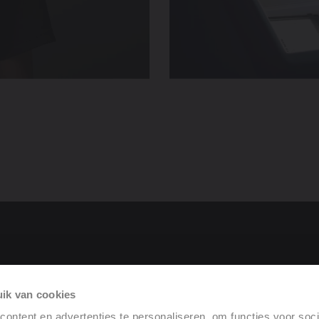
roduit
ik van cookies
rformance
ontent en advertenties te personaliseren, om functies voor soci