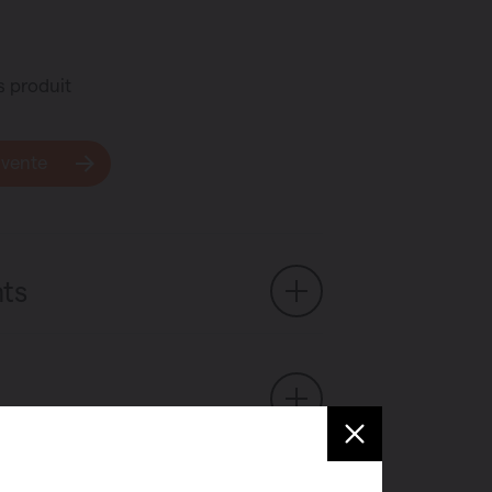
s produit
 vente
ts