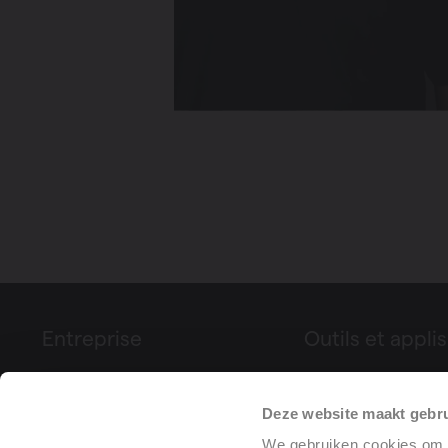
Entreprise
Outils et applis
À propos de Vasco
Configurateur de p
Deze website maakt gebru
Foires & événements
Déclaration de pe
We gebruiken cookies om c
Presse
(DoP)