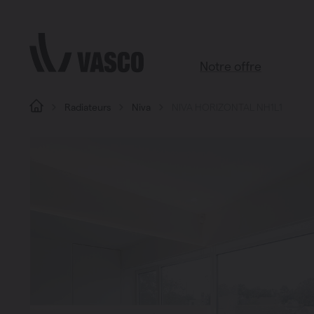
Aller directement au contenu
Notre offre
Radiateurs
Niva
NIVA HORIZONTAL NH1L1
Tous les produits
Salle de bains
Salon
Cuisine
Chambre à coucher
Chauffage
Radiateurs à panneaux
Brugman