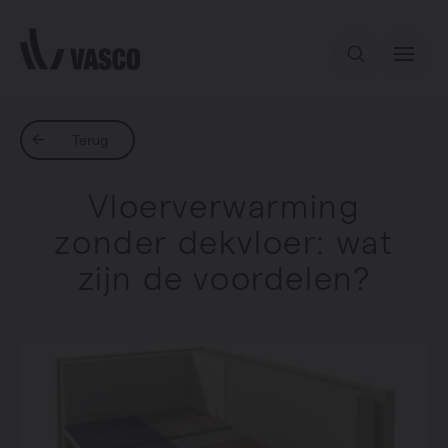
Direct naar de inhoud
Ons aanbod
Terug
Vloerverwarming
Services
zonder dekvloer: wat
zijn de voordelen?
Inspiratie
Contact