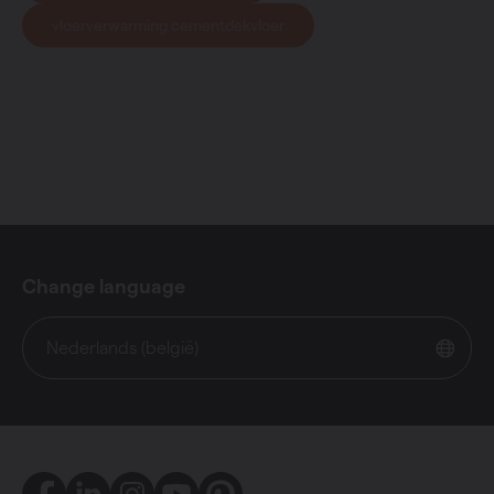
vloerverwarming cementdekvloer
Change language
Nederlands (belgië)
Facebook
LinkedIn
Instagram
Youtube
Pinterest