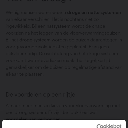
Weinig mensen weten waarin
droge en natte systemen
van elkaar verschillen. Het is nochtans niet zo
ingewikkeld. Bij een
natsysteem
wordt de chape
voorzien na het leggen van de vloerverwarmingsbuizen.
Bij het
droge systeem
worden de buizen daarentegen in
voorgevormde isolatieplaten geplaatst. Er is geen
dekvloer nodig. De isolatielaag van het droge systeem
voorkomt warmteverliezen maakt het tegelijkertijd
gemakkelijker om de buizen op regelmatige afstand van
elkaar te plaatsen.
De voordelen op een rijtje
Almaar meer mensen kiezen voor vloerverwarming met
een droog systeem. Er zijn dan ook heel wat
voordelen
aan verbonden