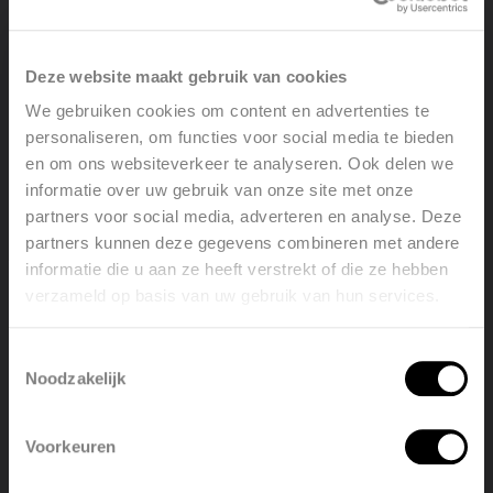
Er is geen chape of cementdekvloer nodig.
De vereiste opbouwhoogte is kleiner dan bij een
nat systeem.
Deze website maakt gebruik van cookies
Omdat er geen dekvloer is, heeft je
We gebruiken cookies om content en advertenties te
vloerverwarming een beduidend kortere
personaliseren, om functies voor social media te bieden
reactietijd. Heel lage watertemperaturen zijn
en om ons websiteverkeer te analyseren. Ook delen we
mogelijk.Een droog systeem is perfect te
informatie over uw gebruik van onze site met onze
combineren met een duurzame warmtebron, zoals
partners voor social media, adverteren en analyse. Deze
een warmtepomp of condensatieketel.
partners kunnen deze gegevens combineren met andere
Je kan een droog systeem ook gebruiken om te
informatie die u aan ze heeft verstrekt of die ze hebben
koelen.
verzameld op basis van uw gebruik van hun services.
Welcome, please select your
Vloerverwarming zonder dekvloer geeft een
language
aangename en comfortabele warmte.
Toestemmingsselectie
Het is gemakkelijk te installeren, ook alleen.
Noodzakelijk
English
Nederlands
Toepassingen van vloerverwarming zonder
dekvloer
Voorkeuren
België
Français