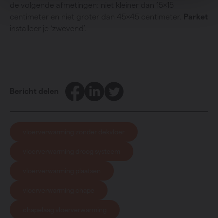
de volgende afmetingen: niet kleiner dan 15x15
centimeter en niet groter dan 45x45 centimeter.
Parket
installeer je ‘zwevend’.
Facebook
LinkedIn
Twitter
Bericht delen
vloerverwarming zonder dekvloer
vloerverwarming droog systeem
vloerverwarming plaatsen
vloerverwarming chape
chapelaag vloerverwarming