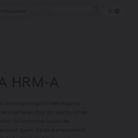
rofessioneel
NL
punt
A HRM-A
gen
izen, samengevoegd tot een elegante
en en charmeren door zijn zachte, ronde
oor de horizontale buizen die
llectoren liggen. Als badkamercomfort