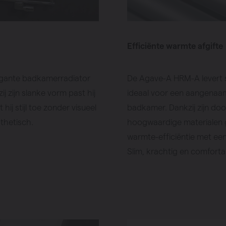
Efficiënte warmte afgifte
egante badkamerradiator
De Agave-A HRM-A levert s
j zijn slanke vorm past hij
ideaal voor een aangenaa
 hij stijl toe zonder visueel
badkamer. Dankzij zijn do
thetisch.
hoogwaardige materialen g
warmte-efficiëntie met een
Slim, krachtig en comfort