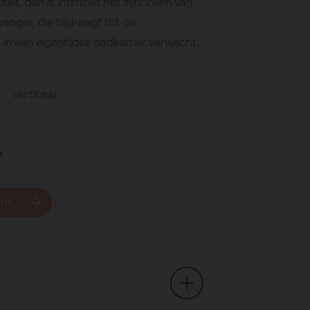
teit, dan is intimiteit het synoniem van
anger, die bijdraagt tot de
e in een eigentijdse badkamer verwacht.
Verticaal
e
unt