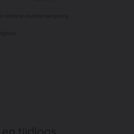
n enkel en dubbel naargelang
rijgbaar
 en tijdloos