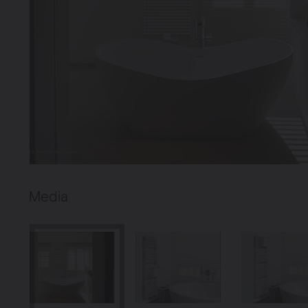
Verwarming
Ventileren
Warmtepompen
Brugman
paneelradiatoren
Media