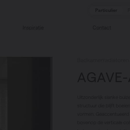
Particulier
P
Inspiratie
Contact
Lees onze blog
Vind een verkoop
We helpen graag
Vasco huis
Badkamerradiatoren
verder
Vasco kleuren
AGAVE-
Veel gestelde vra
Instructie video
Uitzonderlijk slanke bu
structuur die blijft boei
vormen. Geaccentueerd d
bovenop de verticale co