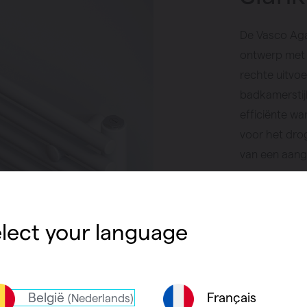
De Vasco Aga
ontwerp met t
rechte uitvoer
badkamerstijl
efficiënte wa
voor het dro
van een aang
Vind een
lect your language
België
Français
(Nederlands)