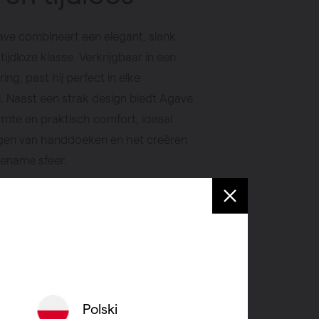
ve combineert een elegant, slank
ijdloze klasse. Verkrijgbaar in een
ing, past hij perfect in elke
. Naast een strak design biedt Agave
rmte en praktisch comfort, ideaal
gen van handdoeken en het creëren
ename sfeer.
 verkooppunt
Polski