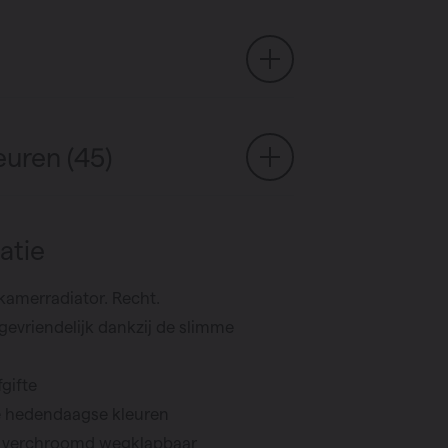
euren (45)
atie
dkamerradiator. Recht.
evriendelijk dankzij de slimme
gifte
se hedendaagse kleuren
s verchroomd wegklapbaar