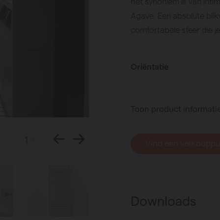
het synoniem is van intimi
Agave. Een absolute blikv
comfortabele sfeer die j
Oriëntatie
Toon product informati
1
/6
Vind een verkoopp
Downloads