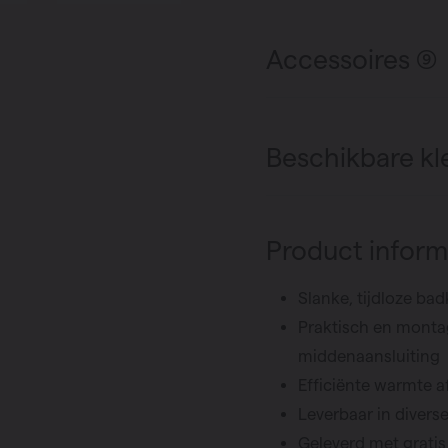
Accessoires (9)
Beschikbare kl
Product inform
Slanke, tijdloze ba
Praktisch en montag
middenaansluiting
Efficiënte warmte af
Leverbaar in diver
Geleverd met grati