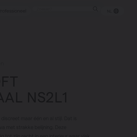
rofessioneel
NL
punt
en
OFT
gen
AAL NS2L1
iscreet maar één en al stijl. Dat is
va met strakke belijning. Deze
 tot zijn recht in een interieur waar vlak