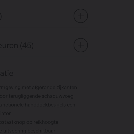
)
euren (45)
atie
ormgeving met afgeronde zijkanten
door terugliggende schaduwvoeg
functionele handdoekbeugels een
iator
ostaatknop op reikhoogte
e uitvoering beschikbaar