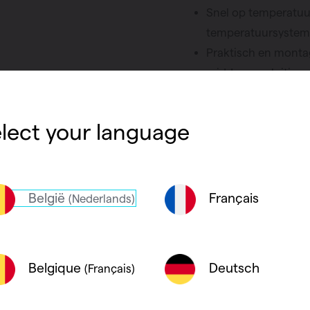
Snel op temperatuur
temperatuursyste
Praktisch en montag
middenaansluiting
Leverbaar in diver
lect your language
België
Français
(Nederlands)
Deutsch
Belgique
(Français)
en