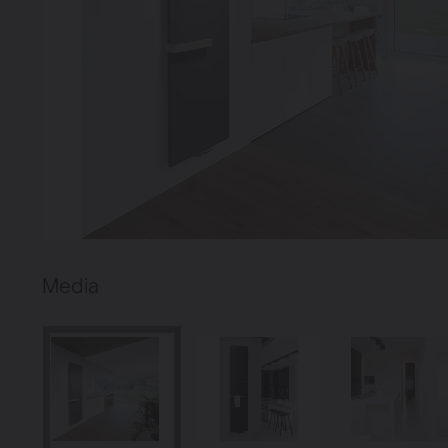
Verwarming
Ventileren
Warmtepompen
Brugman
paneelradiatoren
Media