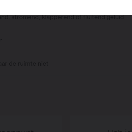
end, stromend, klapperend of fluitend geluid
m
ar de ruimte niet