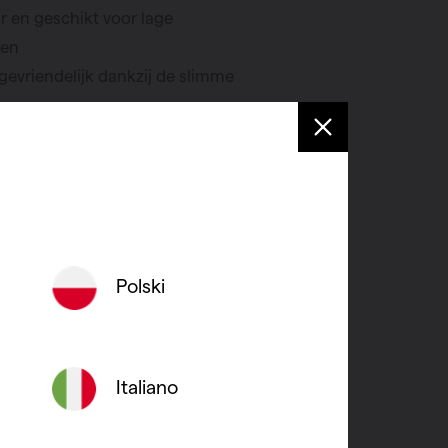
 en geschikt voor lage
men
evriendelijk dankzij de slimme
se hedendaagse kleuren
Polski
Italiano