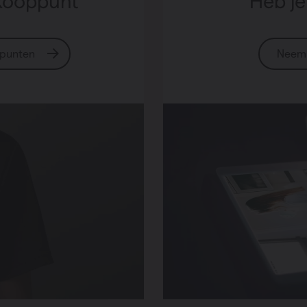
kooppunt
Heb je
ppunten
Neem 