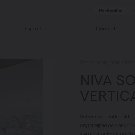
Particulier
P
Inspiratie
Contact
Lees onze blog
Vind een verkoop
We helpen graag
Vasco huis
Staal designradiator
verder
Vasco kleuren
NIVA S
Veel gestelde vra
Instructie video
VERTIC
Sober maar vol karakter, d
ongetwijfeld de vlakke Ni
sierradiator komt prachtig