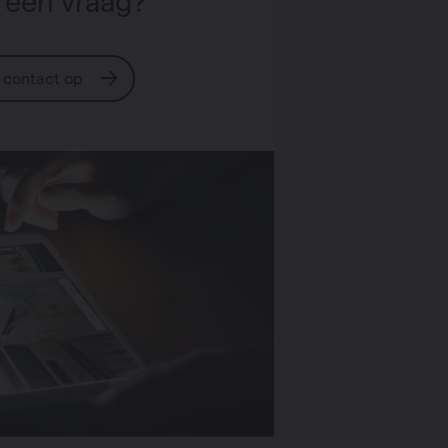
 een vraag?
contact op