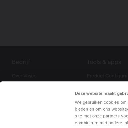
Bedrijf
Tools & apps
Over Vasco
Product Configura
Beurzen & evenementen
Climate Control
Pers
Prestatieverklaring
Deze website maakt gebru
Projectreferenties
We gebruiken cookies om c
Vacatures
bieden en om ons websitev
site met onze partners vo
Training center
combineren met andere inf