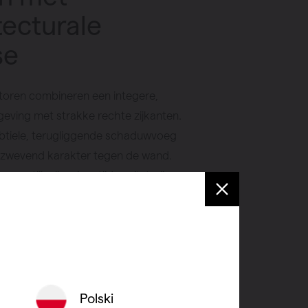
tecturale
se
atoren combineren een integere,
geving met strakke rechte zijkanten.
ubtiele, terugliggende schaduwvoeg
 zwevend karakter tegen de wand.
 een stijlvolle, eigentijdse uitstraling
ast in zowel moderne als tijdloze
legantie en eenvoud in één ontwerp.
 verkooppunt
Polski