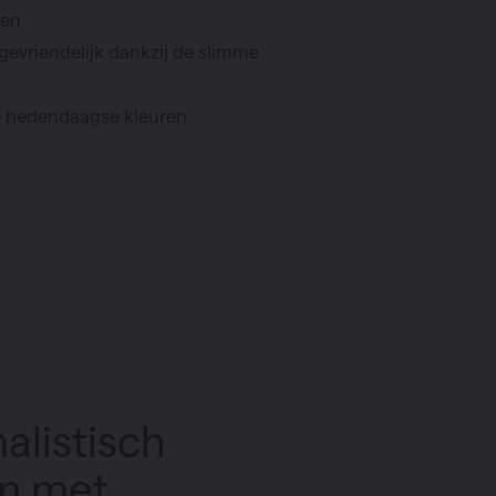
men
evriendelijk dankzij de slimme
se hedendaagse kleuren
alistisch
n met