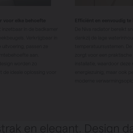
r voor elke behoefte
Efficiënt en eenvoudig te 
ct inzetbaar in de badkamer
De Niva radiator bereikt 
ekbeugels. Verkrijgbaar in
dankzij de lage waterinhou
e uitvoering, passen ze
temperatuursystemen. De 
rmtebehoefte aan.
zorgt voor een praktische
design worden zo
installatie, waardoor deze r
 de ideale oplossing voor
energiezuinig, maar ook pe
moderne verwarmingsoploss
strak en elegant. Design da