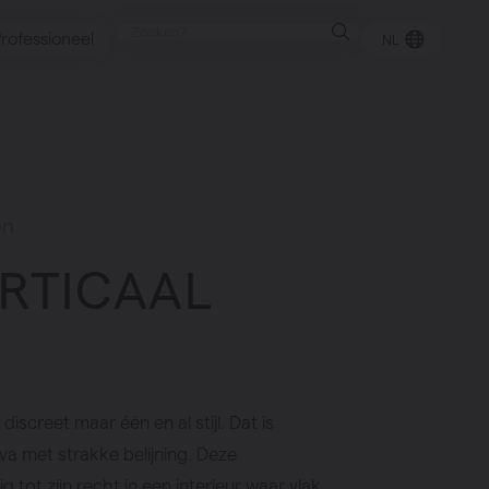
rofessioneel
NL
punt
en
ERTICAAL
gen
iscreet maar één en al stijl. Dat is
va met strakke belijning. Deze
 tot zijn recht in een interieur waar vlak