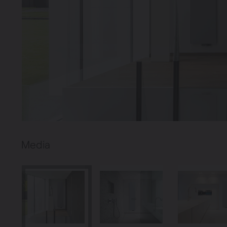
Verwarming
Ventileren
Warmtepompen
Brugman
paneelradiatoren
Media