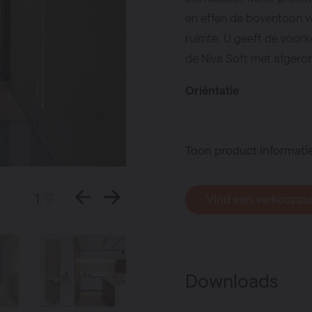
en effen de boventoon v
ruimte. U geeft de voork
de Niva Soft met afgero
Oriëntatie
Toon product informati
1
/9
Vind een verkoopp
Downloads