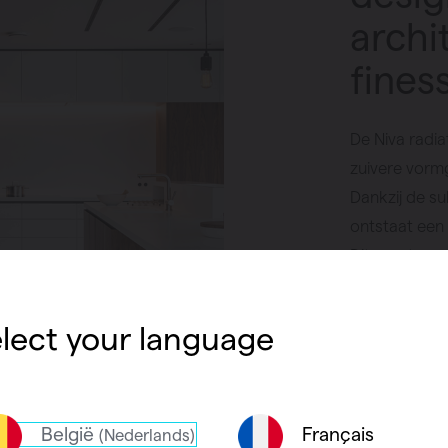
archi
fines
De Niva radi
zuivere vorm
Dankzij de s
ontstaat een
Dit zorgt voor
die perfect p
interieurs. E
lect your language
Vind een
België
Français
(Nederlands)