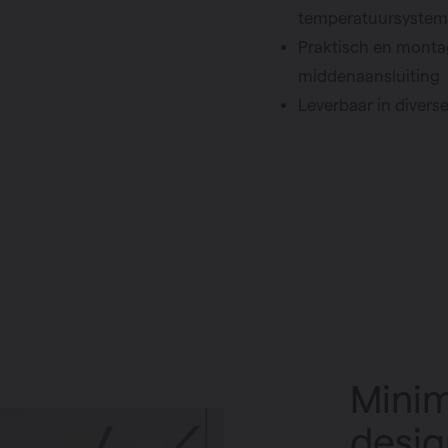
temperatuursyste
Praktisch en montag
middenaansluiting
Leverbaar in diver
Minim
desig