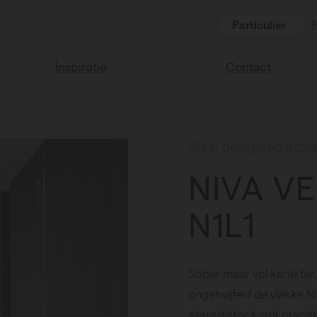
Particulier
P
Inspiratie
Contact
Lees onze blog
Vind een verkoop
We helpen graag
Vasco huis
Staal designradiator
verder
Vasco kleuren
NIVA V
Veel gestelde vra
Instructie video
N1L1
Sober maar vol karakter, d
ongetwijfeld de vlakke Ni
sierradiator komt prachtig