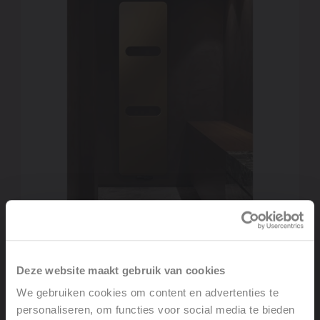
Kleuren op maat van jouw interieur
Deze website maakt gebruik van cookies
De Vasco Oni O-P badkamerradiator is verkrijgbaar in
vrijwel alle Vasco-kleuren, waardoor hij perfect aansluit bij
We gebruiken cookies om content en advertenties te
elke badkamerstijl. Of je nu kiest voor een neutrale tint of
personaliseren, om functies voor social media te bieden