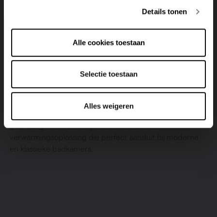
Details tonen
Alle cookies toestaan
Tijdloos design met functionele opties
Selectie toestaan
De Vasco Oni O-P badkamerradiator past met zijn
minimalistische en tijdloze design in elk interieur. Kies
voor een model met of zonder afgeronde
Alles weigeren
handdoekuitsparingen, afhankelijk van jouw voorkeur en
gebruiksgemak. Een stijlvolle en functionele
verwarmingsoplossing die perfect aansluit bij moderne
en klassieke badkamers.