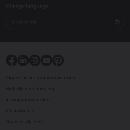
Change language
Nederlands
Facebook
LinkedIn
Instagram
Youtube
Pinterest
Algemene verkoopvoorwaarden
Wettelijke mededeling
Inkoopvoorwaarden
Particulier
Professioneel
Privacybeleid
Cookies wijzigen
Change language