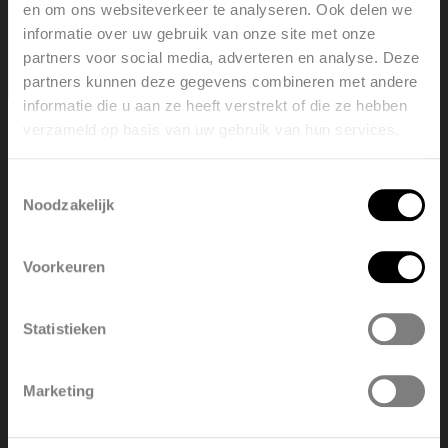
een opvallende kleur, Oni biedt een harmonieuze
en om ons websiteverkeer te analyseren. Ook delen we
combinatie van design en functionaliteit, afgestemd op
informatie over uw gebruik van onze site met onze
jouw persoonlijke voorkeur en interieur.
partners voor social media, adverteren en analyse. Deze
partners kunnen deze gegevens combineren met andere
informatie die u aan ze heeft verstrekt of die ze hebben
verzameld op basis van uw gebruik van hun services.
Welcome, please select your
language
Toestemmingsselectie
Noodzakelijk
English
Nederlands
Voorkeuren
België
Français
Statistieken
Polski
Belgique
Marketing
Deutsch
Italiano