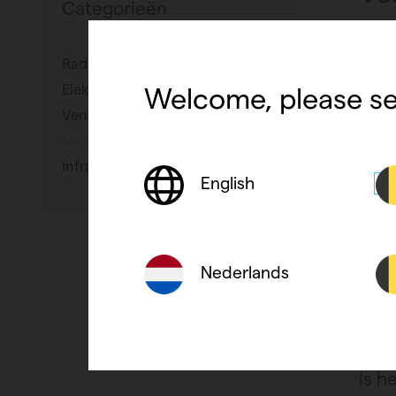
Categorieën
Radiator
Wat 
Elektrische radiator
Welcome, please se
Ventilatie
Maak
Ventilo-Convector
Infraroodpaneel
English
Zijn
war
Nederlands
Heb 
Is h