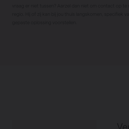
Verwarming
vraag er niet tussen? Aarzel dan niet om contact op te 
Ventileren
regio. Hij of zij kan bij jou thuis langskomen, specifiek
gepaste oplossing voorstellen.
Warmtepompen
Brugman
paneelradiatoren
Ve