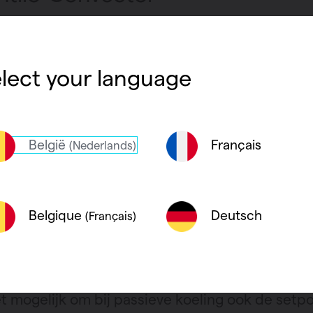
is een convector?
lect your language
t een convector met ventilator veel geluid?
België
Français
(Nederlands)
 convectoren met ventilator geschikt voor lag
mtepompen)?
Deutsch
Belgique
(Français)
ik elektriciteit nodig voor een convector met v
et mogelijk om bij passieve koeling ook de setp