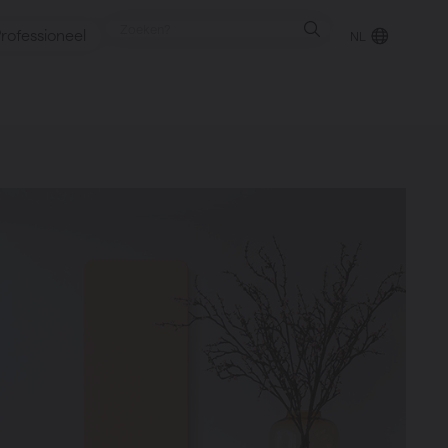
rofessioneel
NL
punt
gen