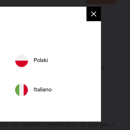
Polski
e temperatuurverwarming (bijvoorbeeld
Italiano
entilator?
oint van aanvoer temperatuur te wijzigen ?