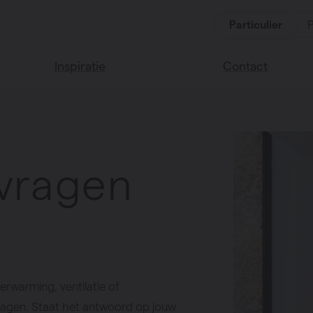
Particulier
P
Inspiratie
Contact
Lees onze blog
Vind een verkoop
We helpen graag
Vasco huis
verder
Vasco kleuren
 vragen
Veel gestelde vra
Instructie video
verwarming, ventilatie of
vragen. Staat het antwoord op jouw