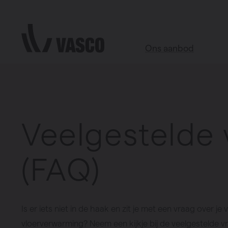
Direct naar de inhoud
Ons aanbod
Alle producten
Webshop accessoires
Veelgestelde
Badkamer
Woonkamer
(FAQ)
Keuken
Slaapkamer
Alle ruimtes
Is er iets niet in de haak en zit je met een vraag over je 
vloerverwarming? Neem een kijkje bij de veelgestelde 