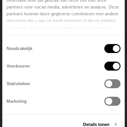
informatie over uw gebruik van onze site met onze
partners voor social media, adverteren en analyse. Deze
partners kunnen deze gegevens combineren met andere
informatie die u aan ze heeft verstrekt of die ze hebben
verzameld op basis van uw gebruik van hun services.
Welcome, please select your
language
Toestemmingsselectie
Noodzakelijk
English
Nederlands
VIOLA-A HORIZONTAAL H2L2-RO
Voorkeuren
België
Français
Bekijk product
Statistieken
Polski
Belgique
Marketing
Deutsch
Italiano
Details tonen