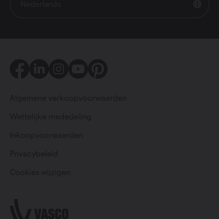
Nederlands
Facebook
LinkedIn
Instagram
Youtube
Pinterest
Algemene verkoopvoorwaarden
Wettelijke mededeling
Inkoopvoorwaarden
Particulier
Professioneel
Privacybeleid
Cookies wijzigen
Change language
Nederlands