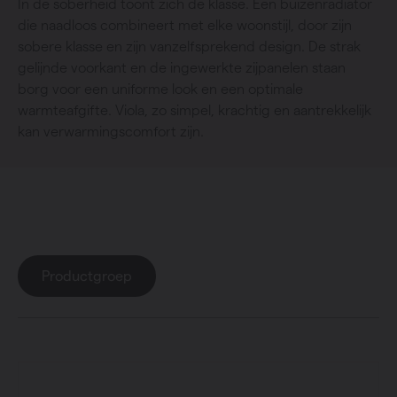
In de soberheid toont zich de klasse. Een buizenradiator
die naadloos combineert met elke woonstijl, door zijn
sobere klasse en zijn vanzelfsprekend design. De strak
gelijnde voorkant en de ingewerkte zijpanelen staan
borg voor een uniforme look en een optimale
warmteafgifte. Viola, zo simpel, krachtig en aantrekkelijk
kan verwarmingscomfort zijn.
Collectie
: Viola-A
Productgroep