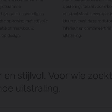
j de slimme
opstelling. Ideaal voor el
 bijzonder eenvoudig en
centraal staat. Leverbaar
he oplossing met stijlvolle
kleuren, past deze radiato
vatie of nieuwbouw.
interieur en combineert hi
n op design.
uitstraling.
 en stijlvol. Voor wie zoe
nde uitstraling.