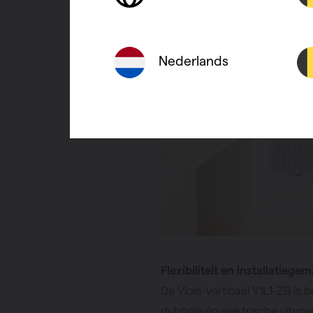
Nederlands
Flexibiliteit en installatiege
De Viola-verticaal V1L1-ZB is 
dubbele én elektrische uitvoe