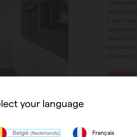
De Viola-ver
uitstraling m
buizen. Deze 
van badkamer 
elegante en t
eenvoud met 
blikvanger me
Vind een
lect your language
België
Français
(Nederlands)