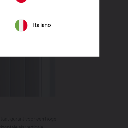
Italiano
 staat garant voor een hoge
izontale als verticale