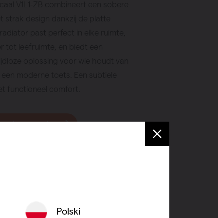
ticaal V1L1-ZB combineert een sobere
et strak design dankzij de platte
radiator past perfect in elke ruimte,
tot leefruimte, en biedt een
ijdloze oplossing voor wie houdt van
een moderne toets. Een subtiele
t functioneel comfort.
 verkooppunt
Polski