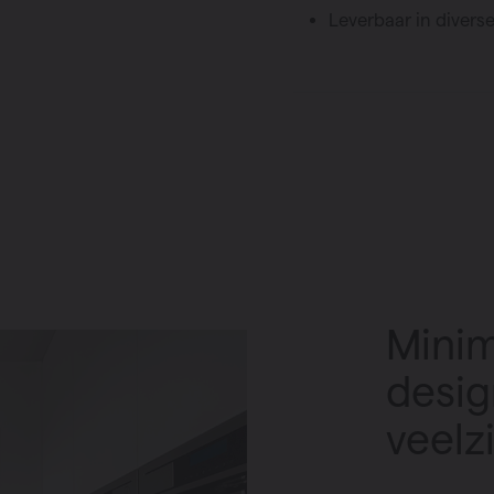
Leverbaar in diver
Minim
desig
veelz