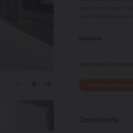
overheersen, daarom kun
als vooruitstrevende woo
Oriëntatie
Toon product informati
1
/4
Vind een verkoopp
Downloads