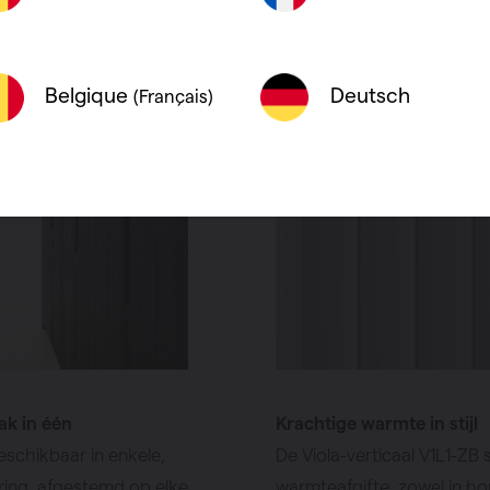
Deutsch
Belgique
(Français)
mak in één
Krachtige warmte in stijl
beschikbaar in enkele,
De Viola-verticaal V1L1-ZB
ring, afgestemd op elke
warmteafgifte, zowel in hor