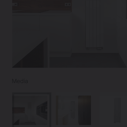
Verwarming
Ventileren
Warmtepompen
Brugman
paneelradiatoren
Media