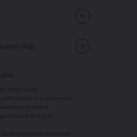
euren (45)
atie
met platte buizen
or alle ruimten en toepassingen
elektrische uitvoering
evriendelijk dankzij de
zowel horizontaal als verticaal