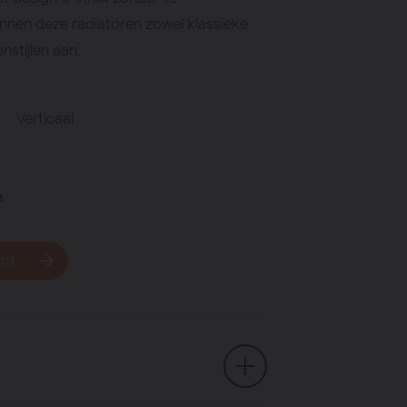
nen deze radiatoren zowel klassieke
nstijlen aan.
Verticaal
e
unt