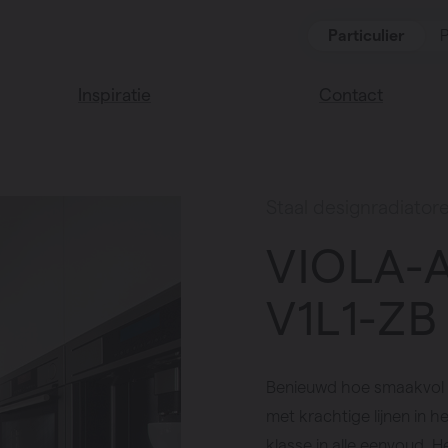
Particulier
P
Inspiratie
Contact
Lees onze blog
Vind een verkoop
We helpen graag
Vasco huis
Staal designradiator
verder
Vasco kleuren
VIOLA-
Veel gestelde vra
Instructie video
V1L1-ZB
Benieuwd hoe smaakvol e
met krachtige lijnen in 
klasse in alle eenvoud. H