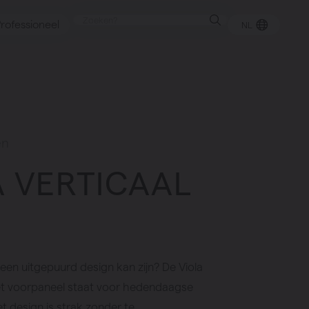
rofessioneel
NL
punt
en
A VERTICAAL
gen
en uitgepuurd design kan zijn? De Viola
het voorpaneel staat voor hedendaagse
et design is strak zonder te