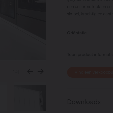
g
een uniforme look en een
simpel, krachtig en aant
mpen
Oriëntatie
Toon product informati
1
/4
Vind een verkoopp
Downloads