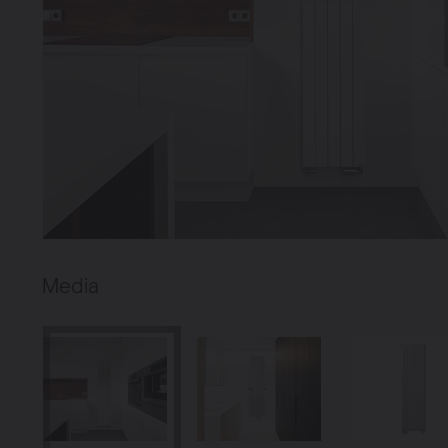
Verwarmin
Ventileren
Warmtepo
Media