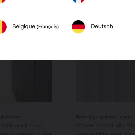
Deutsch
Belgique
(Français)
mak in één
Krachtige warmte in stijl
beschikbaar in enkele,
De Viola-verticaal V1L1-ZB
ring, afgestemd op elke
warmteafgifte, zowel in hor