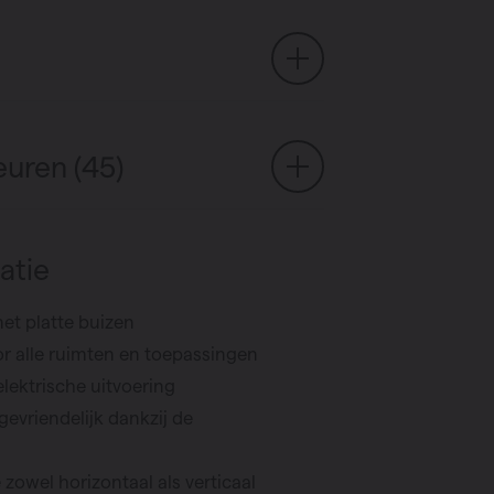
euren (45)
atie
met platte buizen
or alle ruimten en toepassingen
elektrische uitvoering
evriendelijk dankzij de
zowel horizontaal als verticaal