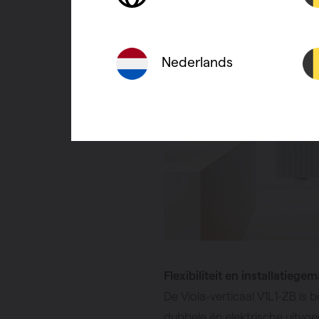
Nederlands
Flexibiliteit en installatiege
De Viola-verticaal V1L1-ZB is 
dubbele én elektrische uitvoe