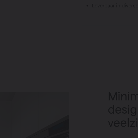
Leverbaar in diver
Minim
desig
veelz