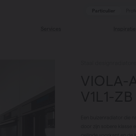
Particulier
Prof
Services
Inspiratie
ten
Alle services
Lees onze
Vasco huis
ssoires
Staal designradiator
Vasco kle
VIOLA-
V1L1-ZB
Een buizenradiator die n
door zijn sobere klasse 
gelijnde voorkant en de 