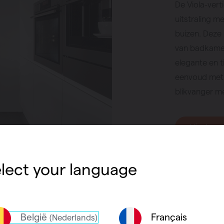
De Viola-ver
uitstraling m
buizen. Deze 
van badkamer 
elegante en t
eenvoud met 
blikvanger me
Vind een
lect your language
België
Français
(Nederlands)