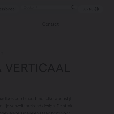
essioneel
BE - NL
Contact
 blog
Vind een verkooppunt
We helpen graag
en
verder
uren
A VERTICAAL
Veel gestelde vragen
Instructie video
aadloos combineert met elke woonstijl,
en zijn vanzelfsprekend design. De strak
ingewerkte zijpanelen staan borg voor