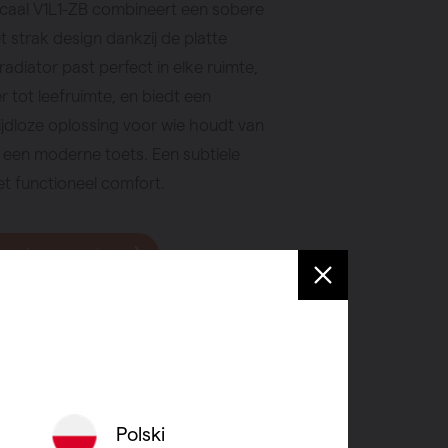
ticaal V1L1-ZB combineert een sobere
et strak design dankzij de platte
radiator past perfect in elke ruimte,
tot leefruimte, en biedt een
ijdloze oplossing voor wie houdt van
een moderne toets. Een subtiele
t functioneel comfort.
 verkooppunt
Polski