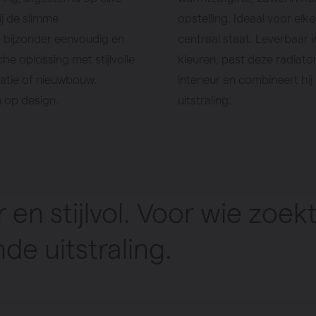
j de slimme
opstelling. Ideaal voor el
 bijzonder eenvoudig en
centraal staat. Leverbaar
he oplossing met stijlvolle
kleuren, past deze radiato
vatie of nieuwbouw.
interieur en combineert hi
n op design.
uitstraling.
 en stijlvol. Voor wie zoe
nde uitstraling.