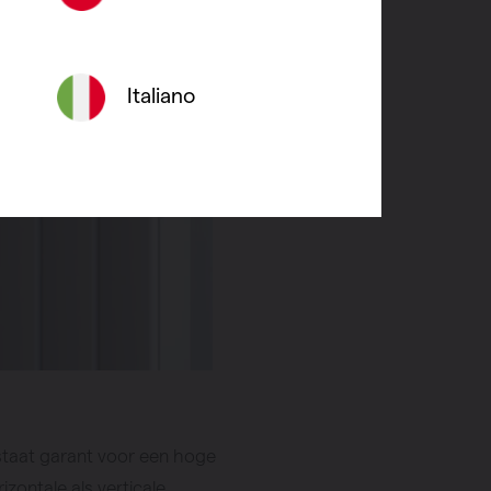
Italiano
 staat garant voor een hoge
izontale als verticale