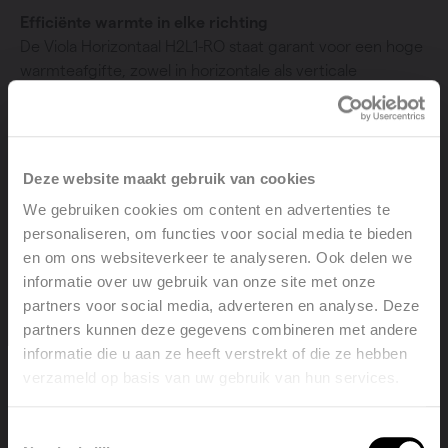
Efficiënte warmte in elke richting
De Viola Horizontaal H2L1-RO staat garant voor een hoge
warmteafgifte, zowel in horizontale als verticale
opstelling. Deze veelzijdige radiator biedt krachtige
prestaties en optimaal comfort, ongeacht de plaatsing.
Ideaal voor ruimtes waar een snelle en efficiënte
verwarming gewenst is, met een stijlvol en tijdloos
Deze website maakt gebruik van cookies
design.
We gebruiken cookies om content en advertenties te
personaliseren, om functies voor social media te bieden
en om ons websiteverkeer te analyseren. Ook delen we
informatie over uw gebruik van onze site met onze
partners voor social media, adverteren en analyse. Deze
partners kunnen deze gegevens combineren met andere
informatie die u aan ze heeft verstrekt of die ze hebben
verzameld op basis van uw gebruik van hun services.
Welcome, please select your
language
Toestemmingsselectie