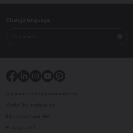
Change language
Nederlands
Facebook
LinkedIn
Instagram
Youtube
Pinterest
Algemene verkoopvoorwaarden
Wettelijke mededeling
Inkoopvoorwaarden
Particulier
Professioneel
Privacybeleid