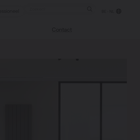
essioneel
BE - NL
Contact
 blog
Vind een verkooppunt
We helpen graag
verder
uren
Veel gestelde vragen
Instructie video