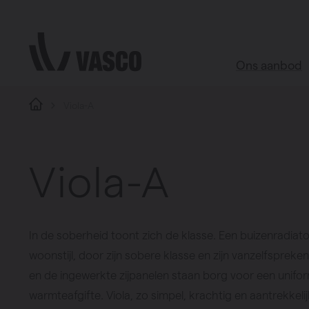
Direct naar de inhoud
Ons aanbod
Viola-A
Alle produc
Webshop acce
Viola-A
Badkamer
Woonkamer
Keuken
In de soberheid toont zich de klasse. Een buizenradiat
Slaapkamer
woonstijl, door zijn sobere klasse en zijn vanzelfspreke
Alle ruimtes
en de ingewerkte zijpanelen staan borg voor een unifo
warmteafgifte. Viola, zo simpel, krachtig en aantrekkel