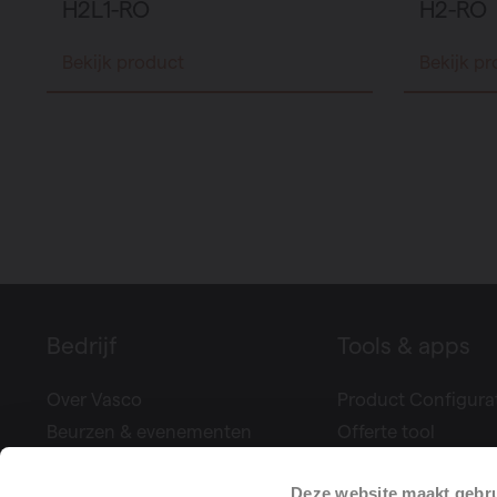
H2L1-RO
H2-RO
Bekijk product
Bekijk p
Bedrijf
Tools & apps
Over Vasco
Product Configura
Beurzen & evenementen
Offerte tool
Pers
Climate Control
Deze website maakt gebru
Projectreferenties
Bereken uw ventila