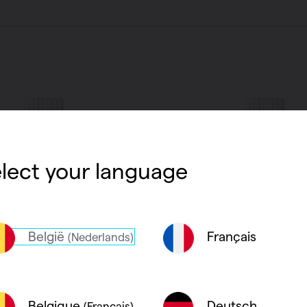
lect your language
België
Français
(Nederlands)
A VERTICAAL V1L1-
VIOLA-A VERTICAAL 
Deutsch
Belgique
(Français)