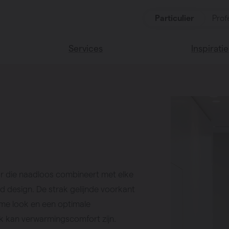
Particulier
Prof
Services
Inspiratie
ten
Alle services
Lees onze
Vasco huis
ssoires
Vasco kle
or die naadloos combineert met elke
nd design. De strak gelijnde voorkant
rme look en een optimale
ijk kan verwarmingscomfort zijn.