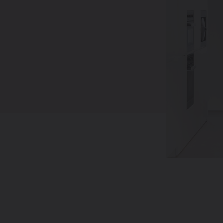
g
mpen