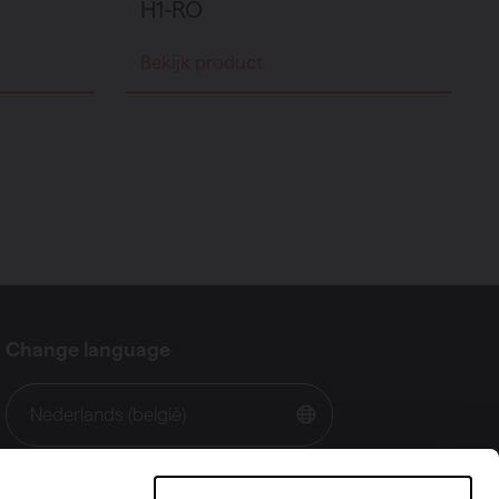
H1-RO
Bekijk product
Change language
Nederlands (belgië)