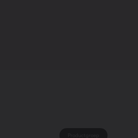
Verwarmin
Ventileren
Warmtepo
Collectie
: Viola-A
Productgroep