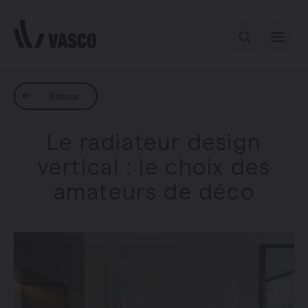
Aller directement au contenu
Notre offre
Retour
Le radiateur design
Services
vertical : le choix des
amateurs de déco
Inspiration
Contact