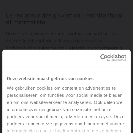
Le radiateur design vertical : architectural
et minimaliste
Un radiateur design vertical confère une verticalité
épurée à votre intérieur. Il possède une allure
architecturale qui rehausse un intérieur contemporain,
mais
agrandit également l’espace
. Placez-le à un
endroit stratégique : le radiateur design vertical prend
très peu de place. Ce qui permet de prévoir des
armoires ou de la décoration supplémentaire.
Deze website maakt gebruik van cookies
We gebruiken cookies om content en advertenties te
personaliseren, om functies voor social media te bieden
Le fondre dans le décor ou le parer d’une
en om ons websiteverkeer te analyseren. Ook delen we
couleur d’accent ?
informatie over uw gebruik van onze site met onze
Les radiateurs design verticaux de Vasco sont
partners voor social media, adverteren en analyse. Deze
disponibles en une
centaine de teintes
. De quoi trouver
partners kunnen deze gegevens combineren met andere
votre bonheur !
informatie die u aan ze heeft verstrekt of die ze hebben