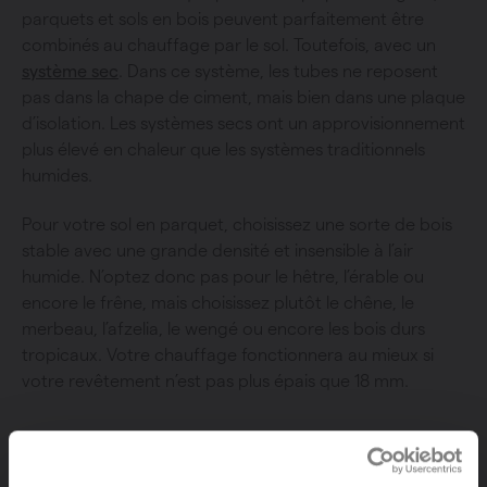
parquets et sols en bois peuvent parfaitement être
combinés au chauffage par le sol. Toutefois, avec un
système sec
. Dans ce système, les tubes ne reposent
pas dans la chape de ciment, mais bien dans une plaque
d’isolation. Les systèmes secs ont un approvisionnement
plus élevé en chaleur que les systèmes traditionnels
humides.
Pour votre sol en parquet, choisissez une sorte de bois
stable avec une grande densité et insensible à l’air
humide. N’optez donc pas pour le hêtre, l’érable ou
encore le frêne, mais choisissez plutôt le chêne, le
merbeau, l’afzelia, le wengé ou encore les bois durs
tropicaux. Votre chauffage fonctionnera au mieux si
votre revêtement n’est pas plus épais que 18 mm.
Sols en PVC et autres matériaux