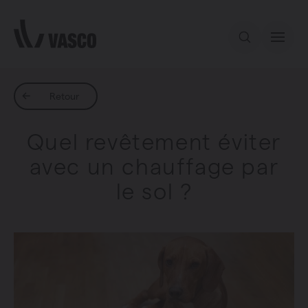
Aller directement au contenu
Notre offre
Retour
Quel revêtement éviter
Services
avec un chauffage par
le sol ?
Inspiration
Contact