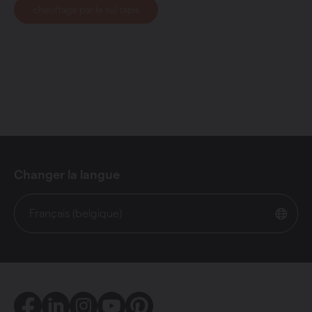
chauffage par le sol tapis
Changer la langue
Français (belgique)
Facebook
LinkedIn
Instagram
Youtube
Pinterest