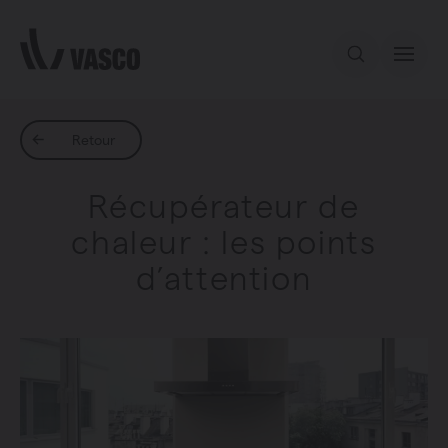
Aller directement au contenu
Notre offre
Retour
Récupérateur de
Services
chaleur : les points
d’attention
Inspiration
Contact