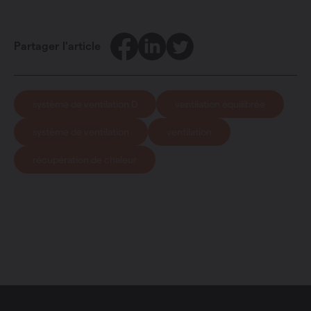
Facebook
LinkedIn
Twitter
Partager l'article
système de ventilation D
ventilation équilibrée
système de ventilation
ventilation
récupération de chaleur