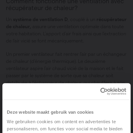
Comment fonctionne une ventilation avec
récupérateur de chaleur?
Un
système de ventilation D
, couplé à un
récupérateur
de chaleur,
assure une ventilation optimale dans toute
votre habitation. L’apport d’air frais ainsi que l’extraction
de l’air vicié se font mécaniquement.
Un premier ventilateur fait rentrer l’air par un échangeur
de chaleur (d’énergie thermique). Le deuxième
ventilateur aspire l’air chaud vicié de la maison et le fait
passer par le système de sorte que sa chaleur soit
distribuée à l’échangeur de chaleur, qui chauffera à son
tour l’air frais rentrant. Lorsque les deux courants de
ventilation sont équilibrés, votre système de ventilation
atteint un
rendement exceptionnellement élevé
.
Deze website maakt gebruik van cookies
We gebruiken cookies om content en advertenties te
Peut-il être installé dans n’importe quelle
personaliseren, om functies voor social media te bieden
habitation?