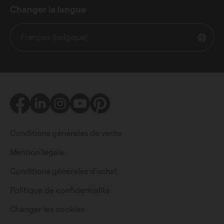
Changer la langue
Français (belgique)
Facebook
LinkedIn
Instagram
Youtube
Pinterest
Conditions générales de vente
Mention légale
Conditions générales d'achat
Particulier
Professionnel
Politique de confidentialité
Changer les cookies
Changer la langue