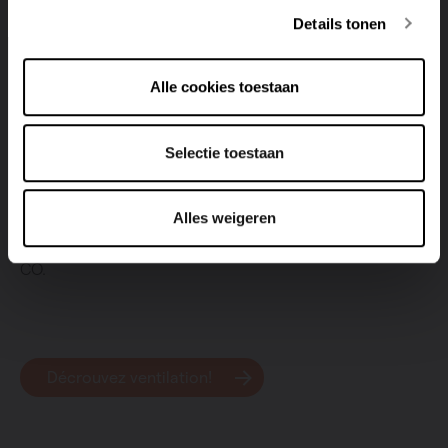
habitation fermée comme une maison passive. Il vaut
Details tonen
mieux choisir une hotte
à recirculation
qui ne
déséquilibre pas le système.
Alle cookies toestaan
Un feu ouvert ou un poêle ne peut pas être utilisé avec
un système de ventilation de type C. Il pourrait y avoir
un retour de gaz, avec tout ce qui s’ensuit. Un système
Selectie toestaan
D propose une solution : l’utilisation d’un contrôle de
cheminée. Après l’activation de ce système de contrôle,
Alles weigeren
l’unité de ventilation de type D n’utilisera que le
ventilateur d’air, pour éviter tout risque d’intoxication au
CO.
Décrouvez ventilation!