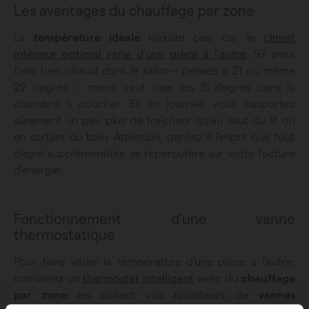
Les avantages du chauffage par zone
La
température idéale
n’existe pas, car le
climat
intérieur optimal varie d’une pièce à l’autre
. S’il peut
faire bien chaud dans le salon – pensez à 21 ou même
22 degrés –, mieux vaut viser les 15 degrés dans la
chambre à coucher. Et en journée, vous supportez
sûrement un peu plus de fraîcheur qu’au saut du lit ou
en sortant du bain. Attention, gardez à l’esprit que tout
degré supplémentaire se répercutera sur votre facture
d’énergie.
Fonctionnement d’une vanne
thermostatique
Pour faire varier la température d’une pièce à l’autre,
combinez un
thermostat intelligent
avec du
chauffage
par zone
en dotant vos radiateurs de
vannes