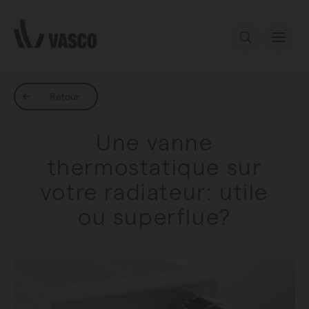
Aller directement au contenu
Notre offre
Retour
Une vanne
Services
thermostatique sur
votre radiateur: utile
Inspiration
ou superflue?
Contact