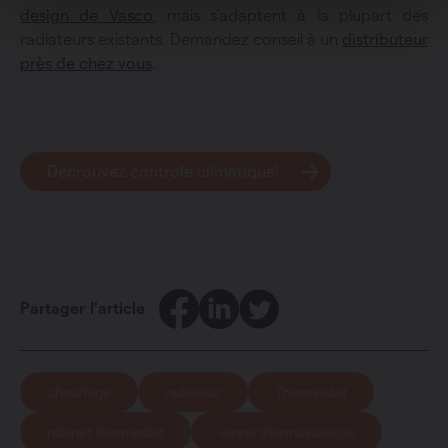
design de Vasco
, mais s’adaptent à la plupart des
radiateurs existants. Demandez conseil à un
distributeur
près de chez vous
.
Décrouvez controle climatique!
Facebook
LinkedIn
Twitter
Partager l'article
chauffage
radiateur
Thermostat
robinet thermostat
vanne thermostatique