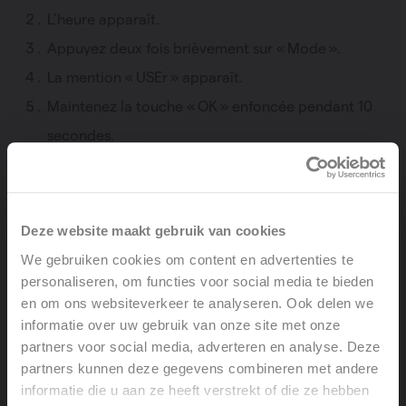
L’heure apparaît.
Appuyez deux fois brièvement sur « Mode ».
La mention « USEr » apparaît.
Maintenez la touche « OK » enfoncée pendant 10
secondes.
« InSt » apparaît.
Maintenez les touches « OK » et « + » enfoncées
simultanément pendant 15 secondes.
Deze website maakt gebruik van cookies
La mention « Pro » apparaît.
We gebruiken cookies om content en advertenties te
Appuyez deux fois brièvement sur « OK ».
personaliseren, om functies voor social media te bieden
en om ons websiteverkeer te analyseren. Ook delen we
Vous voyez alors un chiffre, qui correspond à la
informatie over uw gebruik van onze site met onze
puissance du radiateur. Utilisez les touches « + » ou
partners voor social media, adverteren en analyse. Deze
« - » pour modifier cette valeur :
partners kunnen deze gegevens combineren met andere
informatie die u aan ze heeft verstrekt of die ze hebben