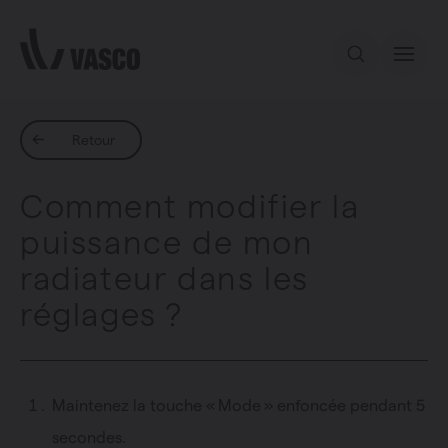
Aller directement au contenu
Notre offre
Retour
Comment modifier la
Services
puissance de mon
radiateur dans les
Inspiration
réglages ?
Contact
Maintenez la touche « Mode » enfoncée pendant 5
secondes.