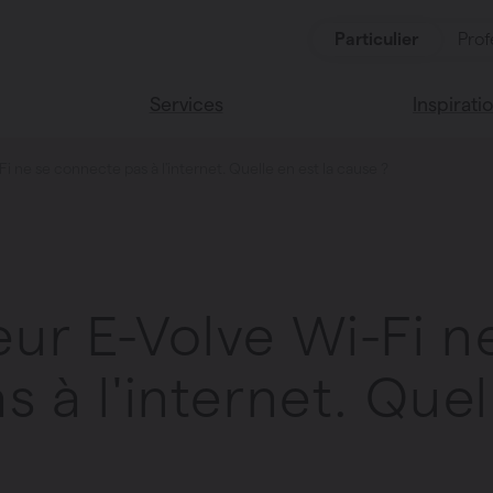
Particulier
Prof
Services
Inspirati
 ne se connecte pas à l'internet. Quelle en est la cause ?
oduits
Services
Lisez notr
Maison Va
cessoires
Couleurs 
ur E-Volve Wi-Fi n
 à l'internet. Quel
oucher
ces