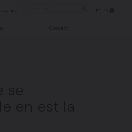
essionnel
BE - FR
on
Contact
Trouver un point de
e blog
vente
sco
Nous sommes heureux
Vasco
de vous aider
Foire aux questions
e se
le en est la