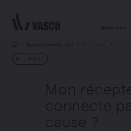
Aller directement au contenu
Notre offre
Foire aux questions (FAQ)
Mon récepteur E-Volve Wi-Fi
Tous les pr
Retour
Boutique d’ac
Salle de bains
Mon récepte
Salon
Cuisine
connecte pas
Chambre à c
Toutes les piè
cause ?