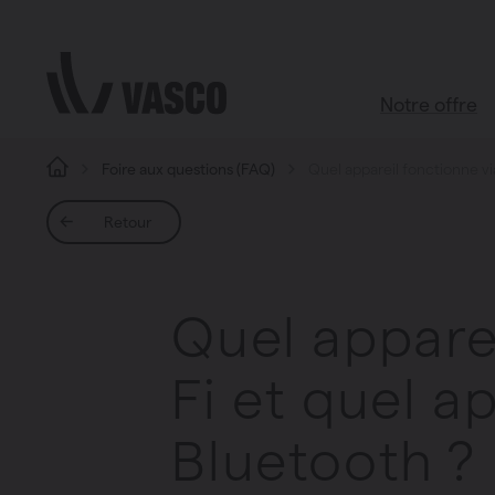
Aller directement au contenu
Notre offre
Foire aux questions (FAQ)
Quel appareil fonctionne via
Tous les pr
Retour
Boutique d’ac
Salle de bains
Quel apparei
Salon
Cuisine
Fi et quel a
Chambre à c
Toutes les piè
Bluetooth ?