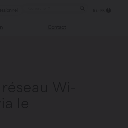
essionnel
BE - FR
on
Contact
Trouver un point de
e blog
vente
sco
Nous sommes heureux
Vasco
de vous aider
Foire aux questions
e réseau Wi-
ia le