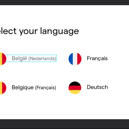
haleur
lect your language
ement sur le Wi-Fi. Seul le capteur de tempé
panneaux
ur de température doit donc être placé dans 
België
Français
(Nederlands)
Deutsch
Belgique
(Français)