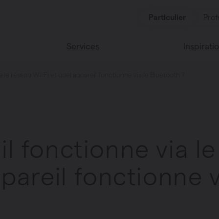
Particulier
Prof
Services
Inspirati
 le réseau Wi-Fi et quel appareil fonctionne via le Bluetooth ?
oduits
Services
Lisez notr
Maison Va
cessoires
Couleurs 
l fonctionne via l
ppareil fonctionne v
oucher
ces