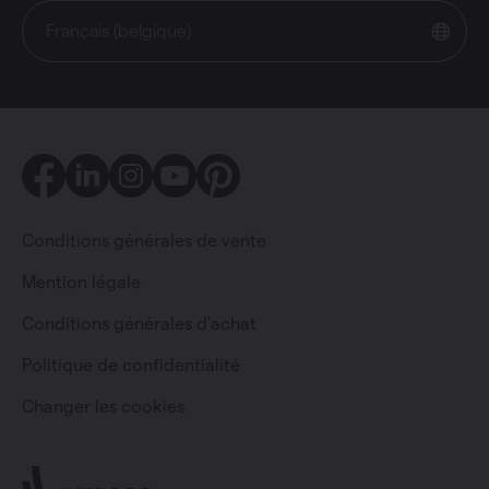
Français (belgique)
Facebook
LinkedIn
Instagram
Youtube
Pinterest
Conditions générales de vente
Mention légale
Conditions générales d'achat
Particulier
Professionnel
Politique de confidentialité
Changer les cookies
Changer la langue
Français (belgique)