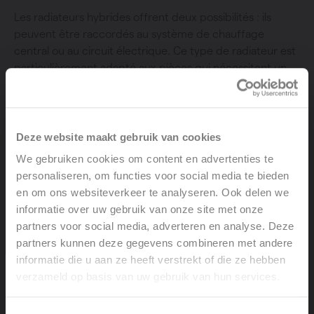
Les radiateurs hybrides offrent deux possibilités : ils
peuvent être raccordés au système de chauffage
central ou au circuit électrique. Ce type de radiateur est
particulièrement adapté aux pièces qui nécessitent un
chauffage rapide, comme la salle de bains, lorsque le
système de chauffage central est désactivé.
Deze website maakt gebruik van cookies
We gebruiken cookies om content en advertenties te
personaliseren, om functies voor social media te bieden
en om ons websiteverkeer te analyseren. Ook delen we
Foire aux questions
informatie over uw gebruik van onze site met onze
partners voor social media, adverteren en analyse. Deze
partners kunnen deze gegevens combineren met andere
Mon radiateur émet des bruits de cliquetis, de
informatie die u aan ze heeft verstrekt of die ze hebben
ruissellement, de claquement ou de sifflement
verzameld op basis van uw gebruik van hun services.
Welcome, please select your
language