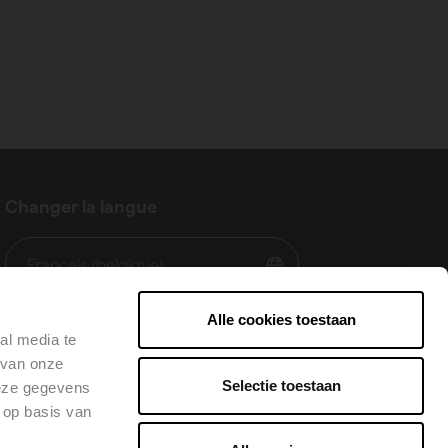
Changer la langue
Français (belgique)
Alle cookies toestaan
al media te
 van onze
Selectie toestaan
deze gegevens
 op basis van