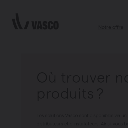
Aller directement au contenu
Notre offre
Particulier
Contact
Point de vente
Tous les pr
Boutique d’ac
Où trouver n
Salle de bains
Salon
produits ?
Cuisine
Chambre à c
Toutes les piè
Les solutions Vasco sont disponibles via un
distributeurs et d’installateurs. Ainsi, vous 