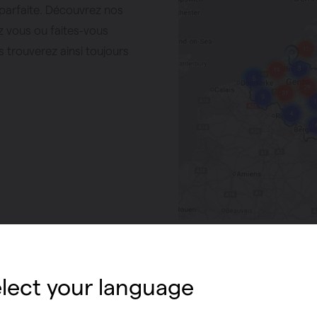
n parfaite. Découvrez nos
 vous ou faites-vous
trouverez ainsi toujours
haleur
panneaux
lect your language