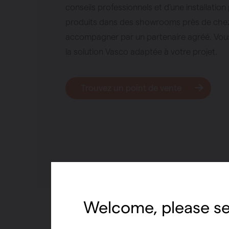
Chauffage
conseils professionnels et d’une installatio
produits dans des showrooms près de chez
Ventiler
accompagner par un partenaire agréé. Vous 
Pompes à c
la solution Vasco adaptée à votre projet.
Radiateurs à 
Superia
Trouvez un point de vente
Welcome, please se