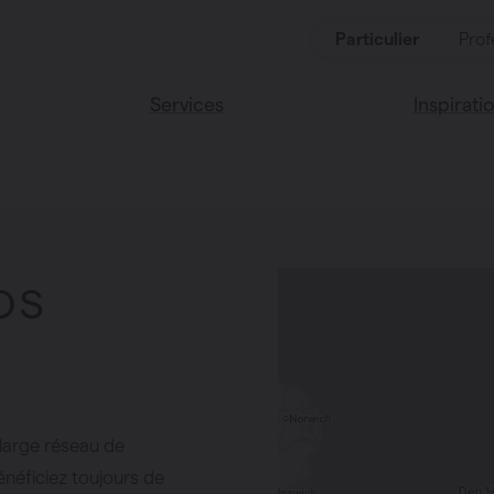
Particulier
Prof
Services
Inspirati
oduits
Services
Lisez notr
Maison Va
cessoires
Couleurs 
os
oucher
ces
 large réseau de
bénéficiez toujours de