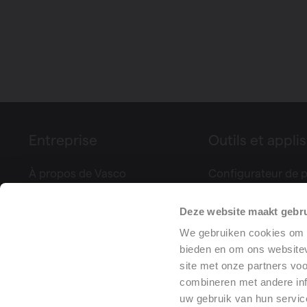
Entreprise
Outils et applis
À propos de Vasco
Configurateur de p
Foires & événements
Controle Climatiq
Deze website maakt gebru
Presse
Calculez votre vent
Références de projets
Déclaration de pe
We gebruiken cookies om c
bieden en om ons websitev
Training center
(DoP)
site met onze partners vo
combineren met andere inf
uw gebruik van hun servic