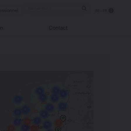
essionnel
BE - FR
on
Contact
Trouver un point de
e blog
vente
sco
Nous sommes heureux
Vasco
de vous aider
Foire aux questions