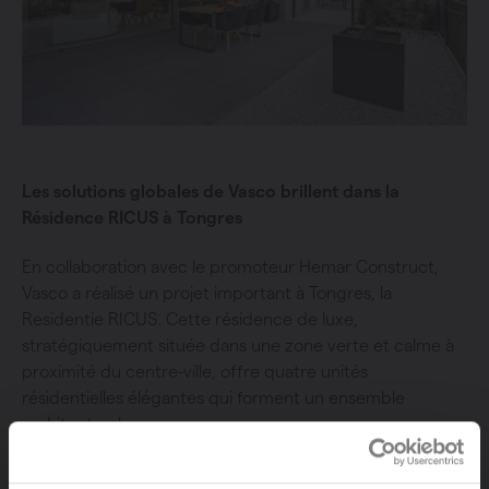
Les solutions globales de Vasco brillent dans la
Résidence RICUS à Tongres
En collaboration avec le promoteur Hemar Construct,
Vasco a réalisé un projet important à Tongres, la
Residentie RICUS. Cette résidence de luxe,
stratégiquement située dans une zone verte et calme à
proximité du centre-ville, offre quatre unités
résidentielles élégantes qui forment un ensemble
architectural.
Les appartements respirent la tranquillité grâce à une