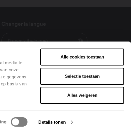
Changer la langue
Français (belgique)
Alle cookies toestaan
al media te
 van onze
Selectie toestaan
deze gegevens
 op basis van
Alles weigeren
Facebook
LinkedIn
Instagram
Youtube
Pinte
•
ing
Details tonen