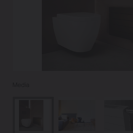
Chauffage
Ventiler
Pompes à c
Radiateurs à 
Superia
Media