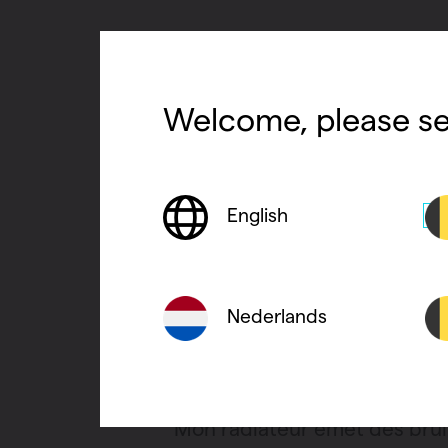
Welcome, please se
English
Nederlands
Foire aux question
Mon radiateur émet des bruit