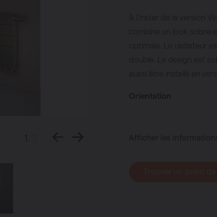
À l’instar de la version Vi
combine un look sobre et
haleur
optimale. Le radiateur es
panneaux
double. Le design est so
aussi être installé en v
Orientation
1
/3
Afficher les information
Trouver un point de