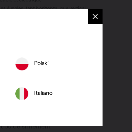
es élevées, tant horizontal que vertical
s coloris contemporains
Polski
Italiano
t ou de sifflement