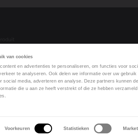
roduit
ue
ik van cookies
ilation
rformance
ontent en advertenties te personaliseren, om functies voor soci
erkeer te analyseren. Ook delen we informatie over uw gebruik
or social media, adverteren en analyse. Deze partners kunnen 
ormatie die u aan ze heeft verstrekt of die ze hebben verzameld
es.
Conditions générales de vente
•
Mention légale
•
ditions générales d'achat
•
Politique de confidentialité
Changer les cookies
Voorkeuren
Statistieken
Market