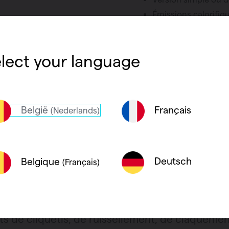
Émissions calorifiqu
Disponible en diver
lect your language
België
Français
(Nederlands)
Deutsch
Belgique
(Français)
s
s de cliquetis, de ruissellement, de claquemen