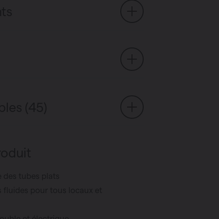
ts
bles (45)
roduit
des tubes plats
 fluides pour tous locaux et
ouble et électrique