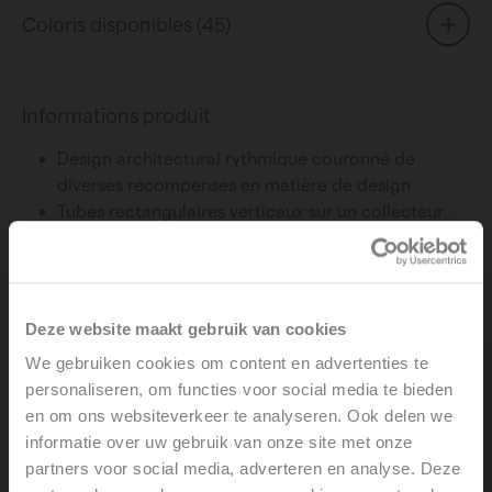
Coloris disponibles (45)
Informations produit
Design architectural rythmique couronné de
diverses récompenses en matière de design
Tubes rectangulaires verticaux sur un collecteur
rond
Disponible en divers coloris contemporains
Pratique et facile à monter grâce au raccordement
central judicieux
Deze website maakt gebruik van cookies
Atteint rapidement sa température et approprié
We gebruiken cookies om content en advertenties te
pour les systèmes à basse température
personaliseren, om functies voor social media te bieden
en om ons websiteverkeer te analyseren. Ook delen we
informatie over uw gebruik van onze site met onze
partners voor social media, adverteren en analyse. Deze