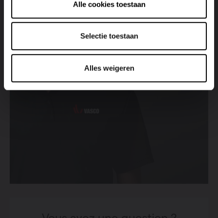
Alle cookies toestaan
Trouver un point de vente
Selectie toestaan
Voir tous les points de vente
Alles weigeren
Vous avez une question ?