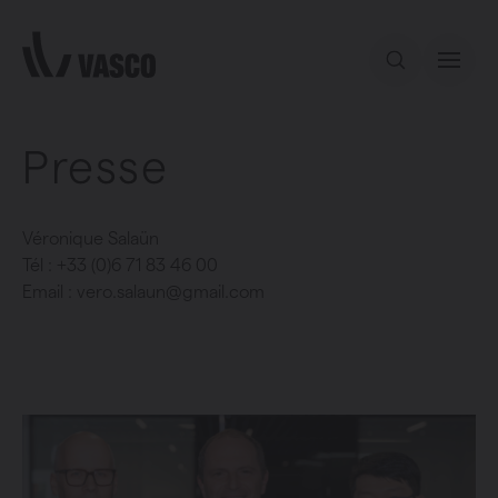
Aller directement au contenu
Presse
Notre offre
Inspiration
Véronique Salaün
Tél : +33 (0)6 71 83 46 00
Email : vero.salaun@gmail.com
Contact