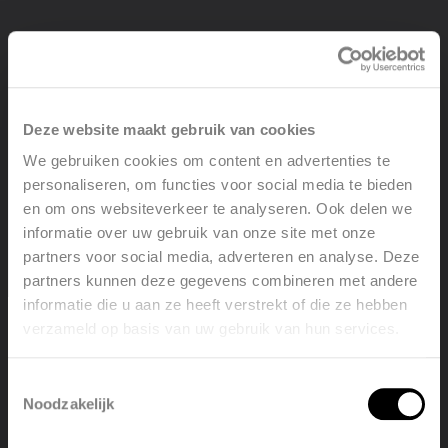
Deze website maakt gebruik van cookies
We gebruiken cookies om content en advertenties te
personaliseren, om functies voor social media te bieden
en om ons websiteverkeer te analyseren. Ook delen we
informatie over uw gebruik van onze site met onze
partners voor social media, adverteren en analyse. Deze
partners kunnen deze gegevens combineren met andere
informatie die u aan ze heeft verstrekt of die ze hebben
verzameld op basis van uw gebruik van hun services.
Welcome, please select your
language
18 avril 2024 - 14:47
Toestemmingsselectie
Noodzakelijk
Avril 2024 | ARBONIA climate rejoint le groupe Midea
English
Nederlands
Une croissance durable grâce à un nouvel investisseur