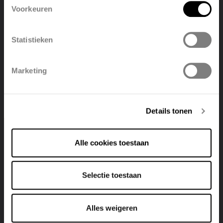
stratégique
Voorkeuren
België
Français
PDF 0.1 MB
Statistieken
Polski
Belgique
Marketing
Deutsch
Italiano
Details tonen
Alle cookies toestaan
Selectie toestaan
Alles weigeren