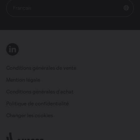
Français
LinkedIn
Conditions générales de vente
Mention légale
Conditions générales d'achat
Particulier
Professionnel
Politique de confidentialité
Changer les cookies
Changer la langue
Français