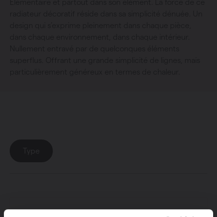
Élémentaire et partout dans son élément. La force de ce
radiateur décoratif réside dans sa simplicité dénuée. Un
design qui s’exprime pleinement dans chaque pièce,
dans chaque environnement, dans chaque intérieur.
Nullement entravé par de quelconques éléments
superflus. Offrant une grande simplicité de lignes, mais
particulièrement généreux en termes de chaleur.
Collection
: Zaros
Type