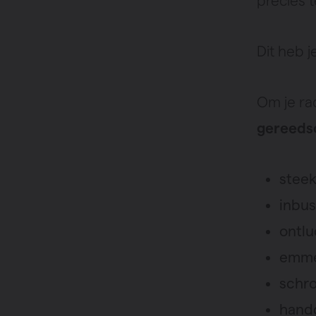
precies t
Dit heb j
Om je ra
gereeds
steek
inbus
ontlu
emm
schr
handd