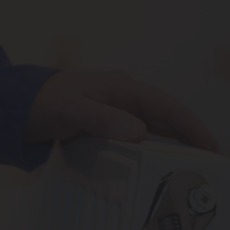
g
mpen