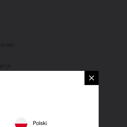
trale
an je
el. Draai
an de
or en
ter
loopt
Polski