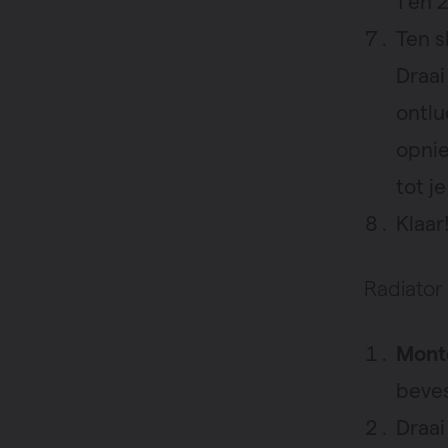
1 en 
Ten s
Draai
ontlu
opnie
tot j
Klaar
Radiator
Mont
beves
Draai