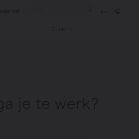
essioneel
BE - NL
Contact
 blog
Vind een verkooppunt
We helpen graag
verder
uren
Veel gestelde vragen
Instructie video
ga je te werk?