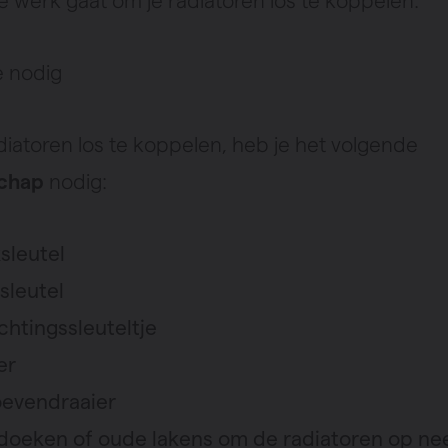
e werk gaat om je radiatoren los te koppelen.
e nodig
diatoren los te koppelen, heb je het volgende
chap
nodig:
sleutel
sleutel
chtingssleuteltje
er
oevendraaier
oeken of oude lakens om de radiatoren op nee