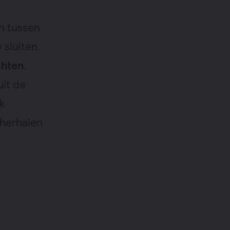
h tussen
 sluiten.
chten
.
uit de
k
 herhalen
.