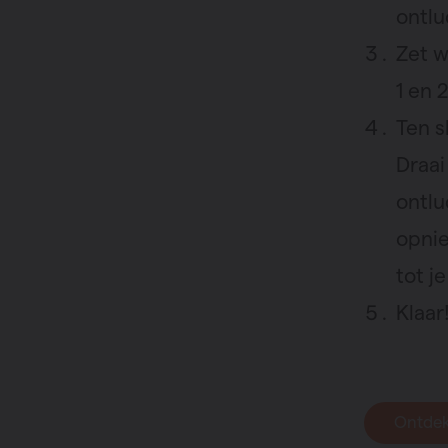
ontlu
Zet 
1 en 
Ten s
Draai
ontlu
opnie
tot j
Klaar
Ontdek