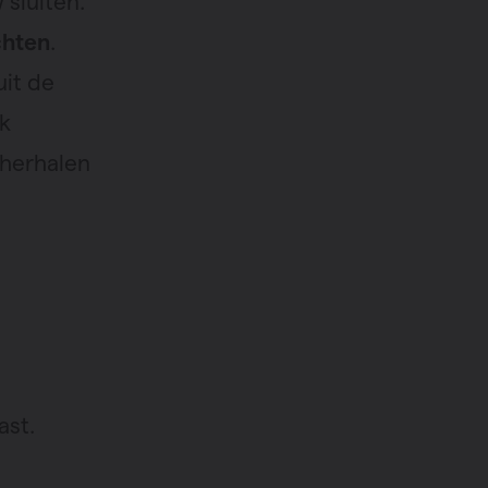
 sluiten.
chten
.
uit de
k
 herhalen
.
ast.