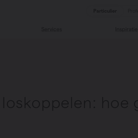
Particulier
Prof
Services
Inspiratie
ten
Alle services
Lees onze
Vasco huis
ssoires
Vasco kle
 loskoppelen: hoe 