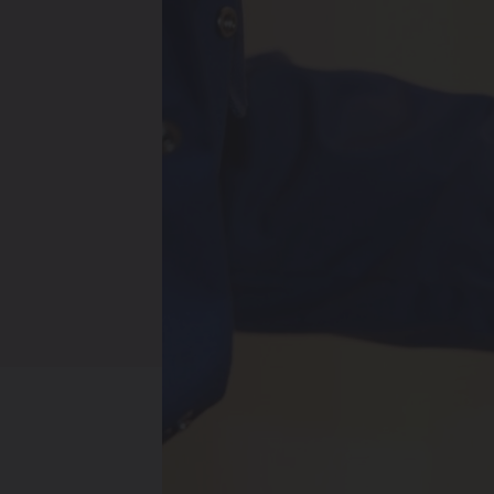
Verwarmin
Ventileren
Warmtepo