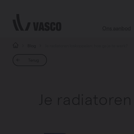
Direct naar de inhoud
Ons aanbod
Blog
Je radiatoren loskoppelen: hoe ga je te werk?
Alle produc
Terug
Webshop acce
Badkamer
Woonkamer
Je radiatoren
Keuken
Slaapkamer
Alle ruimtes