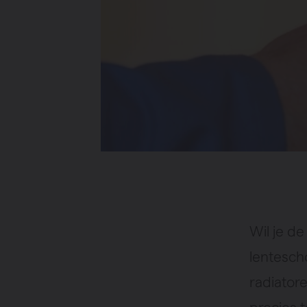
Wil je d
lentesch
radiatore