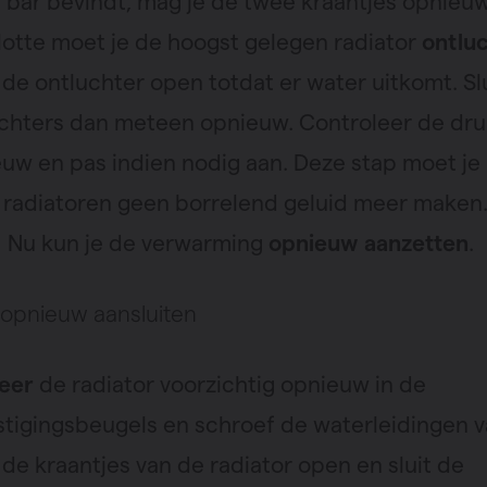
2 bar bevindt, mag je de twee kraantjes opnieuw
lotte moet je de hoogst gelegen radiator
ontlu
 de ontluchter open totdat er water uitkomt. Sl
chters dan meteen opnieuw. Controleer de dru
uw en pas indien nodig aan. Deze stap moet je
e radiatoren geen borrelend geluid meer maken
! Nu kun je de verwarming
opnieuw aanzetten
.
 opnieuw aansluiten
eer
de radiator voorzichtig opnieuw in de
tigingsbeugels en schroef de waterleidingen v
 de kraantjes van de radiator open en sluit de