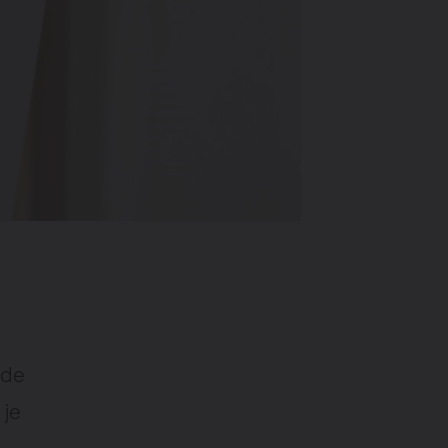
 de
 je