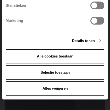
Statistieken
Polski
Belgique
Marketing
Deutsch
Italiano
Zoek een verkooppunt
Details tonen
Bekijk alle verkooppunten
Alle cookies toestaan
Selectie toestaan
Alles weigeren