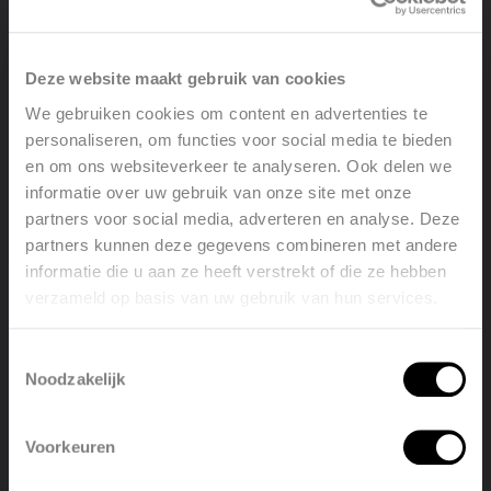
Algemene kenmerken
250 liter sanitair warmwaterboiler, duurzaam
corrosiebestendig dankzij
Deze website maakt gebruik van cookies
emaillering en anodische bescherming volgens DIN
We gebruiken cookies om content en advertenties te
4753
personaliseren, om functies voor social media te bieden
60 liter verwarmingsbuffer
en om ons websiteverkeer te analyseren. Ook delen we
50 mm diffusiedichte PU-hardschuimisolatie met
informatie over uw gebruik van onze site met onze
afneembare PVC-mantel
partners voor social media, adverteren en analyse. Deze
Efficiënte sanitairwarmwaterbereiding dankzij een
partners kunnen deze gegevens combineren met andere
dubbel gewonden warmtewisselaar
informatie die u aan ze heeft verstrekt of die ze hebben
Inspectieflens (met mogelijkheid tot montage van
verzameld op basis van uw gebruik van hun services.
Welcome, please select your
een inschroef-verwarmingselement)
language
Leveringsomvang
Toestemmingsselectie
Noodzakelijk
PU-hardschuim geïsoleerde combiboiler met PVC-
English
Nederlands
mantel
Voorkeuren
Magnesium offeranode
België
Français