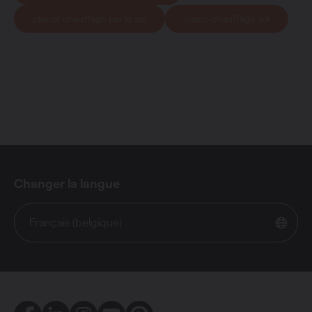
placer chauffage par le sol
vasco chauffage sol
Changer la langue
Français (belgique)
Facebook
LinkedIn
Instagram
Youtube
Pinterest