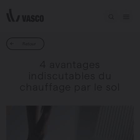
Aller directement au contenu
Notre offre
Retour
4 avantages
Services
indiscutables du
chauffage par le sol
Inspiration
Contact