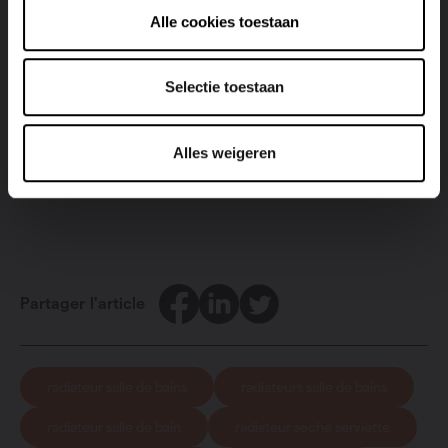
classique. Saviez-vous d’ailleurs que de nombreux
Alle cookies toestaan
radiateurs Vasco sont aussi équipés d’une
fonction
serviette
?
Selectie toestaan
Alles weigeren
Décrouvez nos radiateurs de salle de bains
Facebook
LinkedIn
Twitter
Partager l'article
radiateur salle de bains
radiateurs salle de bains
radiateur salle de bain
radiateur seche serviette