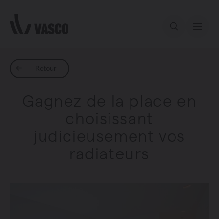
Aller directement au contenu
Notre offre
Retour
Gagnez de la place en
Services
choisissant
judicieusement vos
Inspiration
radiateurs
Contact