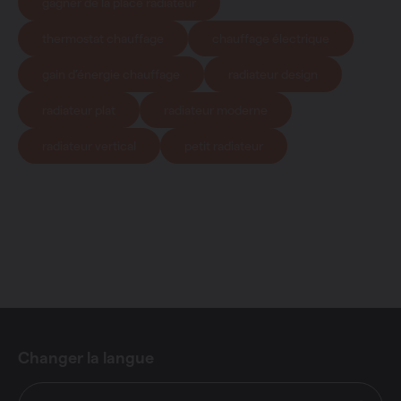
gagner de la place radiateur
thermostat chauffage
chauffage électrique
gain d’énergie chauffage
radiateur design
radiateur plat
radiateur moderne
radiateur vertical
petit radiateur
Changer la langue