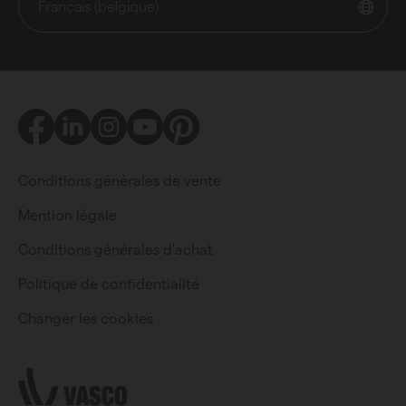
Français (belgique)
Facebook
LinkedIn
Instagram
Youtube
Pinterest
Conditions générales de vente
Mention légale
Conditions générales d'achat
Particulier
Professionnel
Politique de confidentialité
Changer les cookies
Changer la langue
Français (belgique)