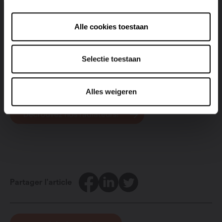
moins pratique ! Votre salle de bain est assez étroite ?
Optez donc pour un radiateur design avec porte-
serviettes intégré ! Vous ne devez ainsi plus investir dans
Alle cookies toestaan
un porte-serviettes sur pied. Curieux ? Découvrez
certains de nos radiateurs design comme le
Niva
,
Arche
Selectie toestaan
et
Bryce
.
Alles weigeren
Décrouvez nos radiateurs!
Facebook
LinkedIn
Twitter
Partager l'article