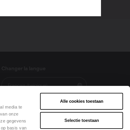
Changer la langue
Français (belgique)
Alle cookies toestaan
al media te
 van onze
Selectie toestaan
deze gegevens
 op basis van