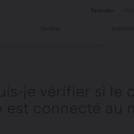
Particulier
Prof
Services
Inspirati
i le capteur de température est connecté au module Wi-Fi ?
oduits
Services
Lisez notr
Maison Va
cessoires
Couleurs 
-je vérifier si le
 est connecté au 
oucher
ces