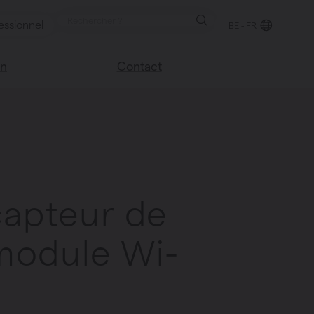
essionnel
BE - FR
on
Contact
Trouver un point de
e blog
vente
sco
Nous sommes heureux
Vasco
de vous aider
Foire aux questions
 capteur de
module Wi-