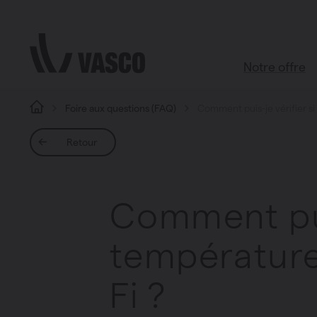
Aller directement au contenu
Notre offre
Foire aux questions (FAQ)
Comment puis-je vérifier s
Tous les pr
Retour
Boutique d’ac
Salle de bains
Comment puis
Salon
Cuisine
température
Chambre à c
Toutes les piè
Fi ?