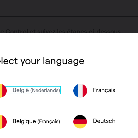
haleur
 Control et suivez les étapes ci-dessous.
panneaux
lect your language
i »
België
Français
(Nederlands)
Deutsch
Belgique
(Français)