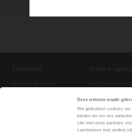
Entreprise
Outils et applis
À propos de Vasco
Configurateur de p
Foires & événements
Controle Climatiq
Deze website maakt gebru
Presse
Calculez votre vent
Références de projets
Déclaration de pe
We gebruiken cookies om c
bieden en om ons websitev
Training center
(DoP)
site met onze partners vo
combineren met andere inf