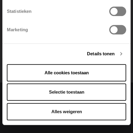
changer vos filtres.
Statistieken
Voir
les paquets de filtres >
Polski
Belgique
Marketing
Deutsch
Italiano
Details tonen
Alle cookies toestaan
Selectie toestaan
Changer la langue
Alles weigeren
Français (belgique)