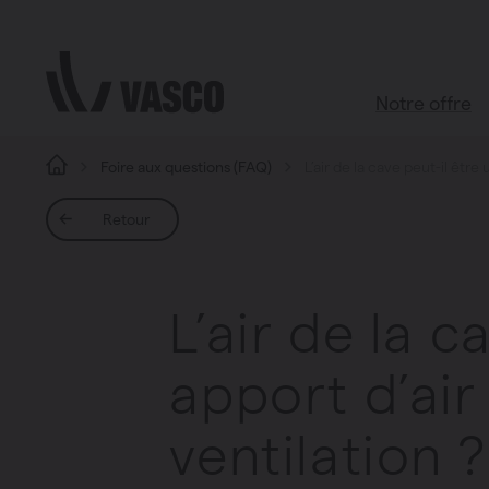
Aller directement au contenu
Notre offre
Foire aux questions (FAQ)
L’air de la cave peut-il être
Tous les pr
Retour
Boutique d’ac
Salle de bains
L’air de la 
Salon
Cuisine
apport d’air
Chambre à c
Toutes les piè
ventilation ?