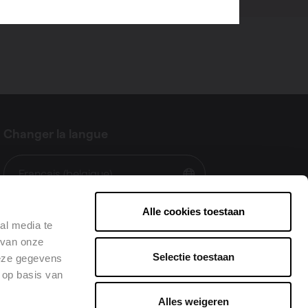
Changer la langue
Français (belgique)
Alle cookies toestaan
al media te
 van onze
Selectie toestaan
deze gegevens
 op basis van
Alles weigeren