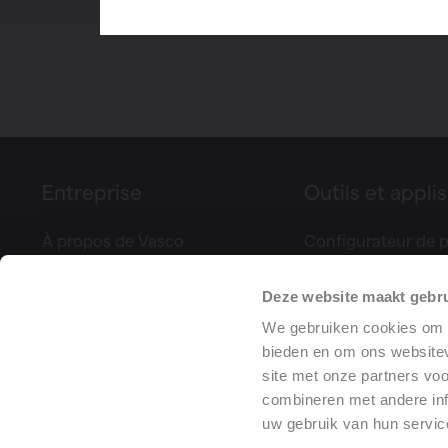
Entreprise
Outils et applis
À propos de Vasco
Configurateur de p
Foires & événements
Controle Climatiq
Deze website maakt gebru
Presse
Calculez votre vent
Références de projets
Déclaration de pe
We gebruiken cookies om c
bieden en om ons websitev
Training center
(DoP)
site met onze partners vo
combineren met andere inf
uw gebruik van hun servic