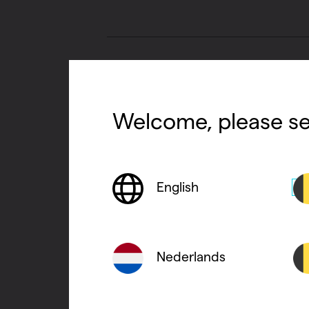
Chauffage
Ventiler
Pompes à c
Il est déconseillé d’utiliser l’
Radiateurs à 
Superia
moins bonne qualité que l’air f
Welcome, please se
zone d’aspiration doit égaleme
L’air peut par exemple être év
English
protégé (enveloppe isolante).
que l’air puisse facilement quit
Nederlands