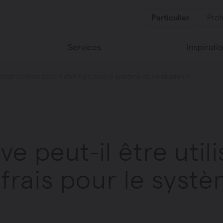
Particulier
Prof
Services
Inspirati
 utilisé comme apport d’air frais pour le système de ventilation ?
oduits
Services
Lisez notr
Maison Va
cessoires
Couleurs 
cave peut-il être ut
 frais pour le syst
oucher
ces