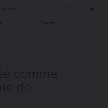
essionnel
BE - FR
on
Contact
Trouver un point de
e blog
vente
sco
Nous sommes heureux
Vasco
de vous aider
Foire aux questions
ilisé comme
ème de