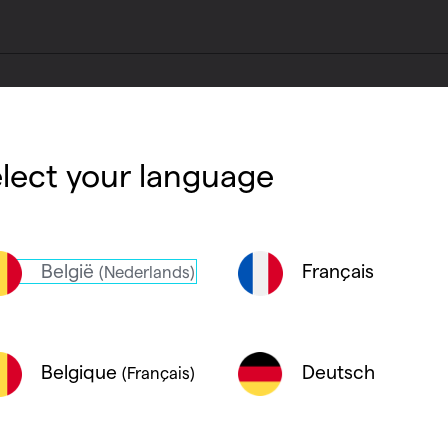
haleur
air de la cave pour ventiler les habitations, car 
panneaux
rais extérieur. Il est recommandé d’aspirer l’ai
lect your language
nt comporter suffisamment d’ouvertures naturel
acué vers la cave/le garage si cette pièce est
België
Français
(Nederlands)
 Dans ce cas, il est recommandé de prévoir su
ter la pièce de manière naturelle (p. ex. fente s
Deutsch
Belgique
(Français)