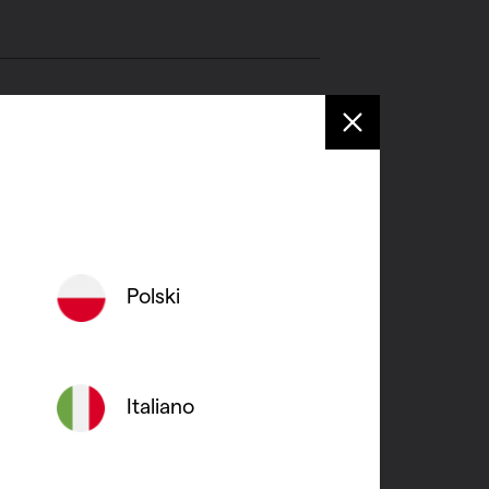
cet air est généralement de
r directement de l’extérieur. La
les vers l’extérieur.
 située en dehors du volume
Polski
ffisamment d’ouvertures pour
ous la porte, etc.).
Italiano