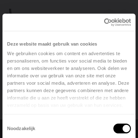
Aller directement au contenu
Inspiration
Notre offre
Deze website maakt gebruik van cookies
We gebruiken cookies om content en advertenties te
personaliseren, om functies voor social media te bieden
Services
Schrijf hier alles over de inspiratie projecten van Vasco
en om ons websiteverkeer te analyseren. Ook delen we
informatie over uw gebruik van onze site met onze
Inspiration
partners voor social media, adverteren en analyse. Deze
partners kunnen deze gegevens combineren met andere
informatie die u aan ze heeft verstrekt of die ze hebben
Contact
verzameld op basis van uw gebruik van hun services.
Welcome, please select your
language
Toestemmingsselectie
Noodzakelijk
English
Nederlands
Changer la langue