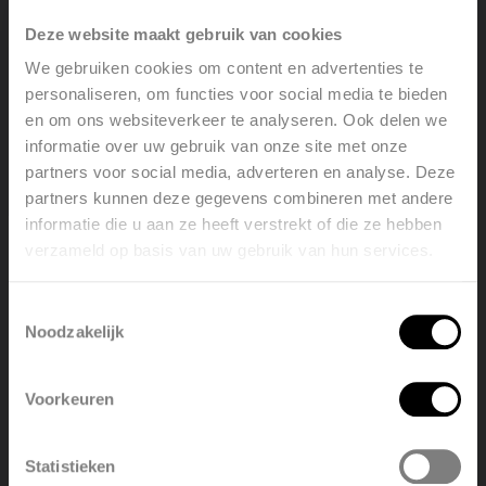
par l'installateur.
Deze website maakt gebruik van cookies
We gebruiken cookies om content en advertenties te
personaliseren, om functies voor social media te bieden
en om ons websiteverkeer te analyseren. Ook delen we
Vos coordonnées
informatie over uw gebruik van onze site met onze
partners voor social media, adverteren en analyse. Deze
partners kunnen deze gegevens combineren met andere
Prénom
informatie die u aan ze heeft verstrekt of die ze hebben
verzameld op basis van uw gebruik van hun services.
Welcome, please select your
language
Toestemmingsselectie
Nom
Noodzakelijk
English
Nederlands
Voorkeuren
België
Français
Rue
Statistieken