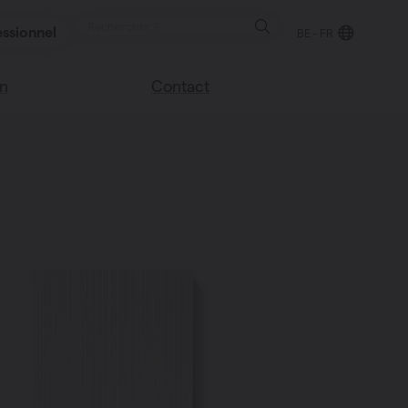
ssionnel
BE - FR
on
Contact
Trouver un point de
e blog
vente
sco
Nous sommes heureux
Vasco
de vous aider
Foire aux questions