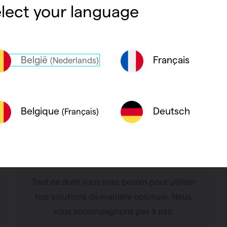
lect your language
België
Français
(Nederlands)
Deutsch
Belgique
(Français)
Assistance en ligne
Tout ce dont vous avez besoin pour utiliser
nos solutions de manière optimale. Nous
vous accompagnons pas à pas.