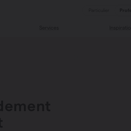
Particulier
Profe
Services
Inspirati
duits
Services
Lisez notr
Maison Va
essoires
Couleurs 
idement
oucher
ces
t