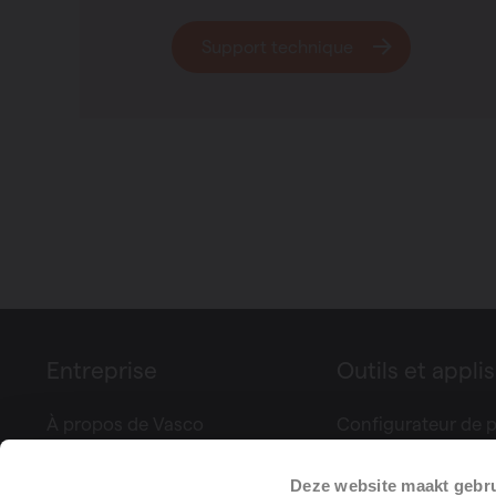
Support technique
Entreprise
Outils et applis
À propos de Vasco
Configurateur de p
Foires & événements
Controle Climatiq
Deze website maakt gebru
Presse
Calculez votre vent