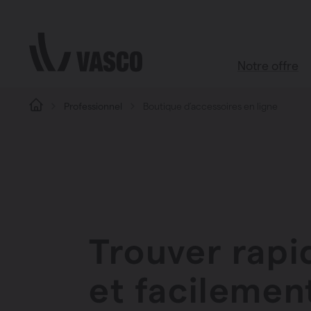
Aller directement au contenu
Notre offre
Professionnel
Boutique d’accessoires en ligne
Tous les pro
Boutique d’acc
Salle de bains
Salon
Cuisine
Trouver rap
Chambre à c
Toutes les piè
et facilemen