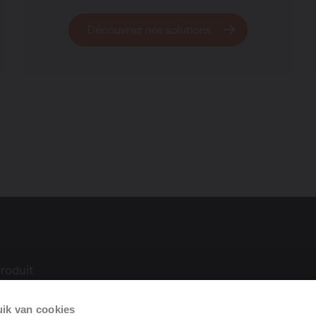
Découvrez nos solutions
roduit
ue
ik van cookies
ilation