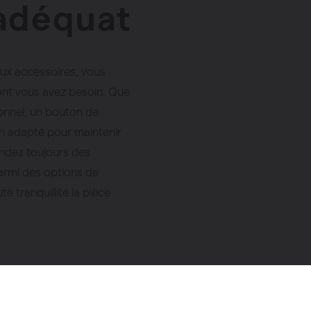
 adéquat
haleur
aux accessoires, vous
panneaux
ont vous avez besoin. Que
ionnel, un bouton de
ion adapté pour maintenir
ndez toujours des
parmi des options de
e tranquillité la pièce