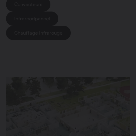
Convecteurs
Infraroodpaneel
Chauffage infrarouge