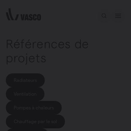
Aller directement au contenu
Références de
Notre offre
projets
Services
Inspiration
Radiateurs
Ventilation
Contact
Pompes à chaleurs
Chauffage par le sol