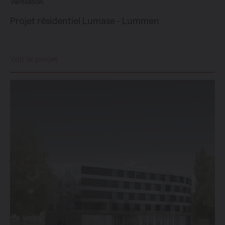
Ventilation
Projet résidentiel Lumase - Lummen
Voir le projet