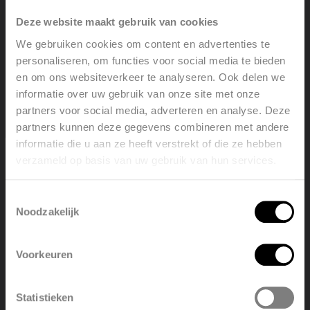
Deze website maakt gebruik van cookies
We gebruiken cookies om content en advertenties te
personaliseren, om functies voor social media te bieden
en om ons websiteverkeer te analyseren. Ook delen we
informatie over uw gebruik van onze site met onze
Radiateurs
partners voor social media, adverteren en analyse. Deze
Campus universitaire de Wrocław
partners kunnen deze gegevens combineren met andere
informatie die u aan ze heeft verstrekt of die ze hebben
verzameld op basis van uw gebruik van hun services.
Welcome, please select your
Voir le projet
language
Toestemmingsselectie
Noodzakelijk
English
Nederlands
Voorkeuren
België
Français
Statistieken