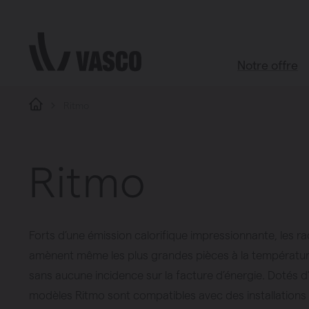
Aller directement au contenu
Notre offre
Ritmo
Tous les pr
Boutique d’ac
Ritmo
Salle de bains
Salon
Cuisine
Forts d’une émission calorifique impressionnante, les 
Chambre à c
amènent même les plus grandes pièces à la température
Toutes les piè
sans aucune incidence sur la facture d’énergie. Dotés d
modèles Ritmo sont compatibles avec des installation