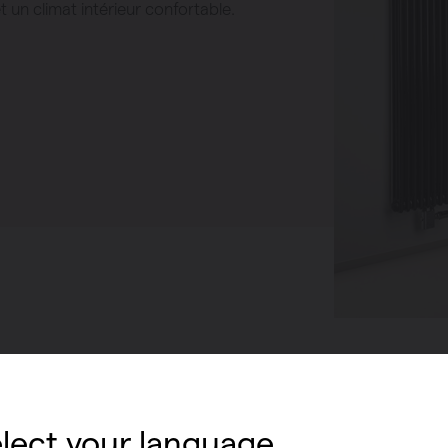
un climat intérieur confortable.
haleur
panneaux
lect your language