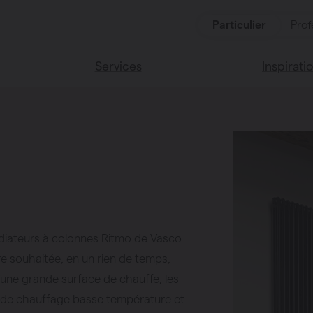
Particulier
Prof
Services
Inspirati
oduits
Services
Lisez notr
Maison Va
cessoires
Couleurs 
radiateurs à colonnes Ritmo de Vasco
oucher
 souhaitée, en un rien de temps,
ces
’une grande surface de chauffe, les
s de chauffage basse température et