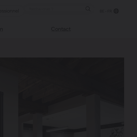
essionnel
BE - FR
on
Contact
Trouver un point de
e blog
vente
sco
Nous sommes heureux
Vasco
de vous aider
Foire aux questions