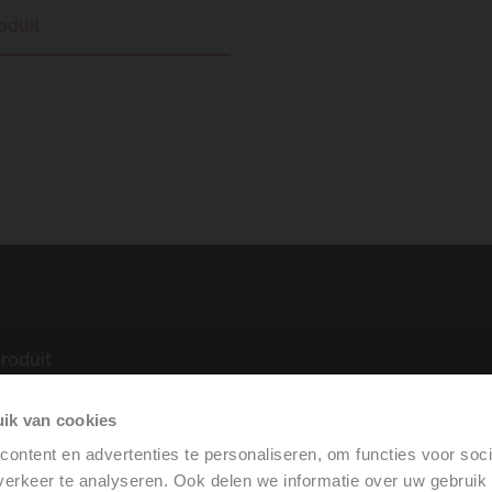
roduit
roduit
ue
ik van cookies
ilation
rformance
ontent en advertenties te personaliseren, om functies voor soci
erkeer te analyseren. Ook delen we informatie over uw gebruik