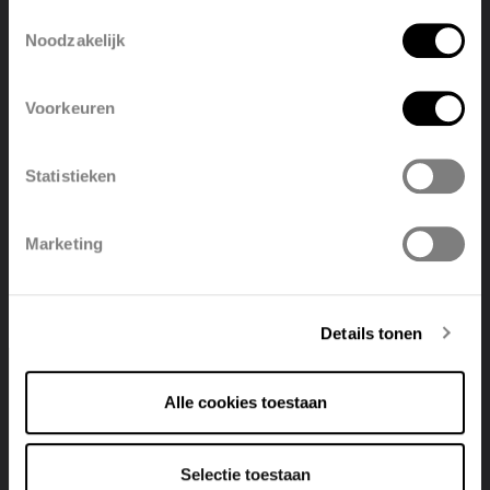
Toestemmingsselectie
Noodzakelijk
English
Nederlands
Voorkeuren
België
Français
Statistieken
Polski
Belgique
Marketing
Deutsch
Italiano
DWG 2D - AGAVE HRM
Details tonen
COMPRESSED 0.4 MB
Alle cookies toestaan
Selectie toestaan