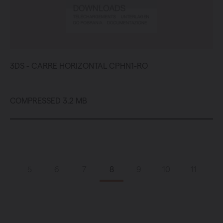
3DS - CARRE HORIZONTAL CPHN1-RO
COMPRESSED 3.2 MB
5
6
7
8
9
10
11