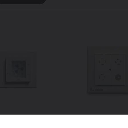
de commande RF
Commande RF sans f