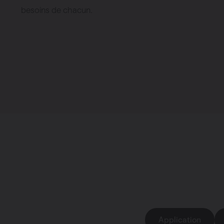
Chauffage
besoins de chacun.
Ventiler
Pompes à c
Radiateurs à 
Superia
Type
: Commandes et capteurs
Application