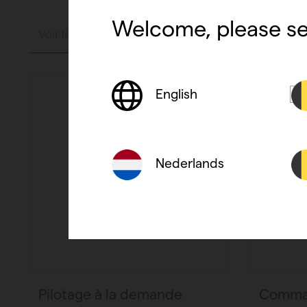
Welcome, please se
Voir le produit
Voir le p
English
Nederlands
Pilotage à la demande
Comma