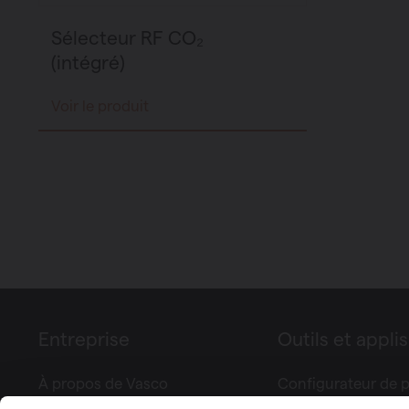
Sélecteur RF CO₂
(intégré)
Voir le produit
Entreprise
Outils et applis
À propos de Vasco
Configurateur de p