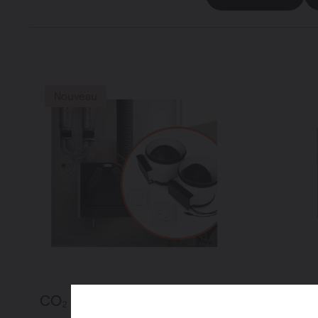
Nouveau
CO₂ ZoneControl
Écran 