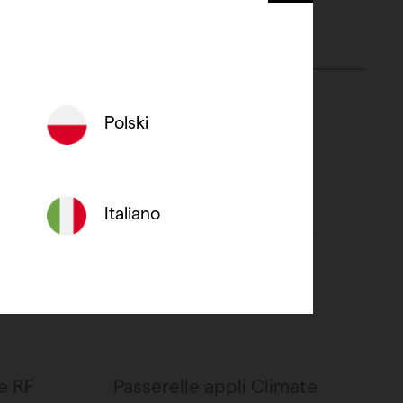
saillie)
Voir le produit
Polski
Italiano
e RF
Passerelle appli Climate