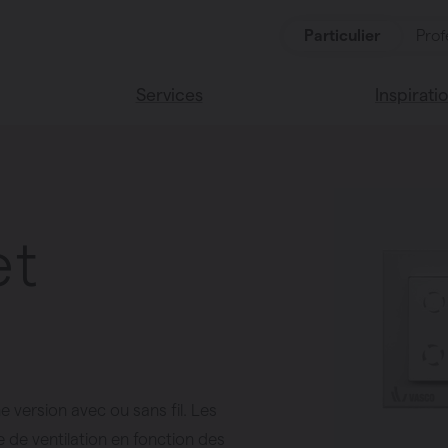
Particulier
Prof
Services
Inspirati
oduits
Services
Lisez notr
Maison Va
cessoires
Couleurs 
et
oucher
ces
version avec ou sans fil. Les
de ventilation en fonction des