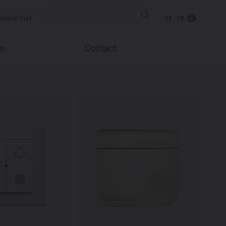
essionnel
BE - FR
on
Contact
Trouver un point de
e blog
vente
sco
Nous sommes heureux
Vasco
de vous aider
Foire aux questions