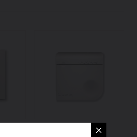
il
Sélecteur RF CO₂ (en