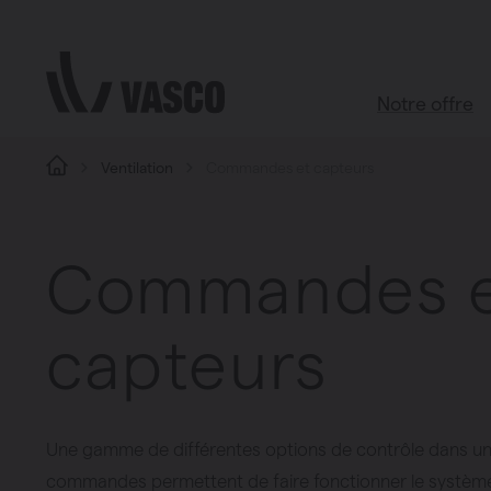
Aller directement au contenu
Notre offre
Ventilation
Commandes et capteurs
Tous les pr
Boutique d’ac
Commandes 
Salle de bains
Salon
capteurs
Cuisine
Chambre à c
Toutes les piè
Une gamme de différentes options de contrôle dans une 
commandes permettent de faire fonctionner le système 