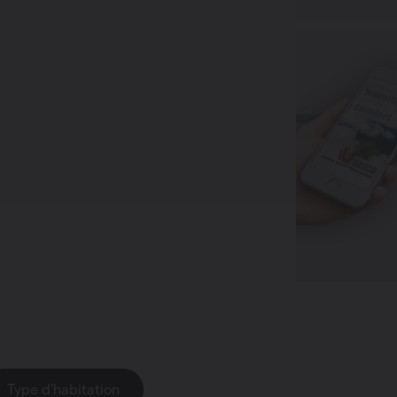
haleur
panneaux
Type d'habitation