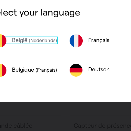
lect your language
roduit
Voir le produit
België
Français
(Nederlands)
Deutsch
Belgique
(Français)
nde câblée
Capteur de présenc