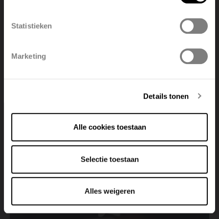
België
Français
Statistieken
Polski
Belgique
Marketing
Deutsch
Italiano
Details tonen
Vous avez une question ?
Alle cookies toestaan
Contactez-nous
Selectie toestaan
Alles weigeren