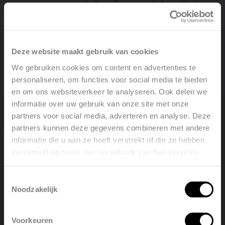
minuterie + mode Auto Eco + mode Auto Confort
Retour LED, notamment indication de filtre
encrassé
Alimentation 230V
Deze website maakt gebruik van cookies
We gebruiken cookies om content en advertenties te
personaliseren, om functies voor social media te bieden
en om ons websiteverkeer te analyseren. Ook delen we
informatie over uw gebruik van onze site met onze
partners voor social media, adverteren en analyse. Deze
partners kunnen deze gegevens combineren met andere
Trouver un point de vente
informatie die u aan ze heeft verstrekt of die ze hebben
verzameld op basis van uw gebruik van hun services.
Welcome, please select your
language
Voir tous les points de vente
Toestemmingsselectie
Noodzakelijk
English
Nederlands
Voorkeuren