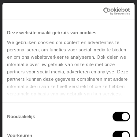
Inclinaison intégrée pour une installation
horizontale
Laqué noir : esthétiquement, il ne fait qu'un avec
l'unité de ventilation.
Deze website maakt gebruik van cookies
We gebruiken cookies om content en advertenties te
personaliseren, om functies voor social media te bieden
en om ons websiteverkeer te analyseren. Ook delen we
informatie over uw gebruik van onze site met onze
partners voor social media, adverteren en analyse. Deze
partners kunnen deze gegevens combineren met andere
Trouver un point de vente
informatie die u aan ze heeft verstrekt of die ze hebben
verzameld op basis van uw gebruik van hun services.
Welcome, please select your
language
Voir tous les points de vente
Toestemmingsselectie
Noodzakelijk
English
Nederlands
Voorkeuren