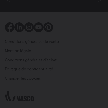
Facebook
LinkedIn
Instagram
Youtube
Pinterest
Conditions générales de vente
Mention légale
Conditions générales d'achat
Particulier
Professionnel
Politique de confidentialité
Changer les cookies
Changer la langue
Français (belgique)