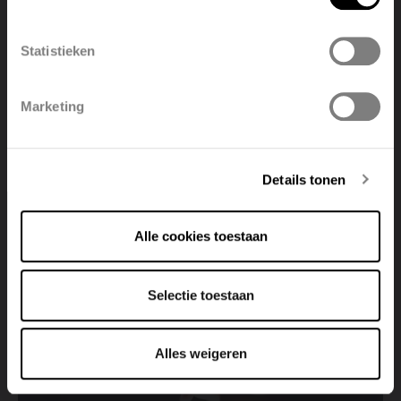
België
Français
Statistieken
Polski
Belgique
Marketing
Deutsch
Italiano
Details tonen
Vous avez une question ?
Alle cookies toestaan
Selectie toestaan
Contactez-nous
Alles weigeren