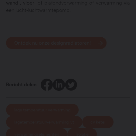
wand-
,
vloer-
of plafondverwarming of verwarming via
een lucht-luchtwarmtepomp.
Ontdek nu onze designradiatoren!
Facebook
LinkedIn
Twitter
Bericht delen
lage temperatuur verwarming
lagetemperatuurverwarming lvt
cv ketel
verwarmingselementen
isolatie