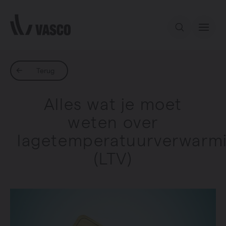
Direct naar de inhoud
Ons aanbod
Terug
Alles wat je moet
Services
weten over
lagetemperatuurverwarm
Inspiratie
(LTV)
Contact