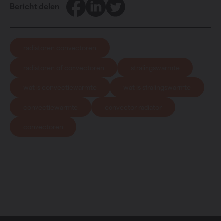
Facebook
LinkedIn
Twitter
Bericht delen
radiatoren convectoren
radiatoren of convectoren
stralingswarmte
wat is convectiewarmte
wat is stralingswarmte
convectiewarmte
convector radiator
convectoren