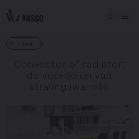
Direct naar de inhoud
Ons aanbod
Terug
Convector of radiator:
Services
de voordelen van
stralingswarmte
Inspiratie
Contact