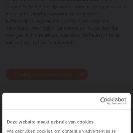
Convectie is een moeilijk woord voor warmteoverdracht
in de lucht. Daarbij verwarmt de convector
luchtdeeltjes, waarna die opstijgen, afkoelen en
vervolgens weer dalen. De warme en koude deeltjes
mengen zich met elkaar, waardoor de hele ruimte na
verloop van tijd warm aanvoelt.
Ontdek onze convectoren!
Stralingswarmte
Deze website maakt gebruik van cookies
Zowat alle manieren om je woning te verwarmen
We gebruiken cookies om content en advertenties te