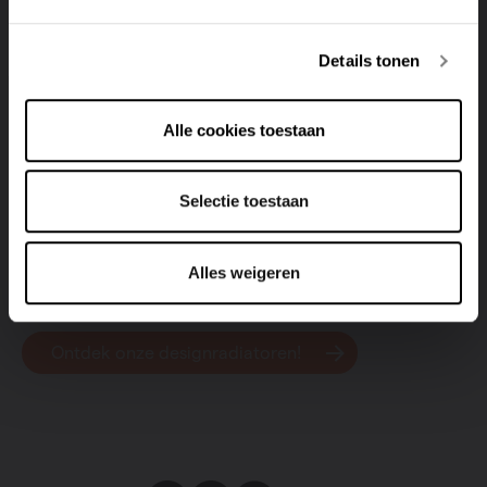
Deutsch
Italiano
radiatoren eveneens ideaal om handdoeken of pyjama’s
aan op te warmen – een bijzonder aangenaam
extraatje in je badkamer
!
Details tonen
Een andere troef van radiatoren? Ze verstoren de look-
Alle cookies toestaan
and-feel van je interieur niet, integendeel! Wie kiest voor
designradiatoren
, kiest voor een unieke stijl die het
interieur versterkt. Op die manier kun je comfort,
Selectie toestaan
duurzaamheid en esthetiek moeiteloos met elkaar
verzoenen.
Alles weigeren
Ontdek onze designradiatoren!