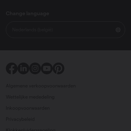
Change language
Nederlands (belgië)
Facebook
LinkedIn
Instagram
Youtube
Pinterest
Algemene verkoopvoorwaarden
Wettelijke mededeling
Inkoopvoorwaarden
Privacybeleid
Particulier
Professioneel
Klokkenluidersregeling