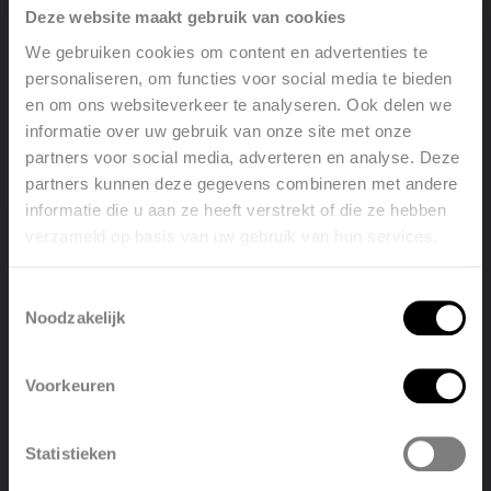
Deze website maakt gebruik van cookies
Zwarte handdoekbeugels: stijlvol én functioneel
We gebruiken cookies om content en advertenties te
personaliseren, om functies voor social media te bieden
Lees verder
en om ons websiteverkeer te analyseren. Ook delen we
informatie over uw gebruik van onze site met onze
partners voor social media, adverteren en analyse. Deze
partners kunnen deze gegevens combineren met andere
informatie die u aan ze heeft verstrekt of die ze hebben
verzameld op basis van uw gebruik van hun services.
Welcome, please select your
language
Toestemmingsselectie
Noodzakelijk
English
Nederlands
Voorkeuren
België
Français
Statistieken
Polski
Belgique