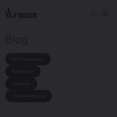
Direct naar de inhoud
Blog
Ons aanbod
Services
Warmtepompen
Inspiratie
Radiatoren
Ventilatie
Contact
Vloerverwarming